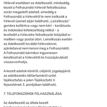
Hírlevél esetében az Adatkezelő, mindaddig
kezeli a Felhasználó hírlevél feliratkozása
során megadott adatait, ameddig a
Felhasználó a hírlevélről le nem iratkozik a
hírlevél üzenet alján található „Leiratkozás”
gombra kattintva vagy nem kéri – korlátozás
és indokolási kötelezettség nélkül - a
levételét a hírlevélre feliratkozók listájából e-
mailben vagy postai úton. Leiratkozás esetén
az Adatkezelő további hírleveleivel,
ajánlataival nem keresi meg a Felhasználót.
A Felhasználó bármikor ingyenesen
leiratkozhat a hírlevélről és hozzájárulását
visszavonhatja.
A kezelt adatok köréről, céljáról, jogalapjáról,
az adatkezelés időtartamáról szóló
tájékoztatás a jelen Tájékoztató V.
fejezetének 3. pontjában található.
7. TELEFONSZÁMOK FELHASZNÁLÁSA
Az Adatkezelő az általa kezelt