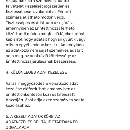
Az Adatkezelő a személyes adatok
felvételét, kezelését jogszerűen és
tisztességesen, valamint az Érintett
számára átlátható módon végzi.
Tisztességes és átlátható az eljárás,
amennyiben az Érintett hozzáférhető,
közérthető módon megfelelő tájékoztatást
kap arról, hogy adatait hogyan gyűjtik vagy
milyen egyéb módon kezelik. Amennyiben
az adatközlő nem saját személyes adatait
adja meg, az adatközlő kötelessége az
Érintett hozzájárulásának beszerzése.
4. KÜLÖNLEGES ADAT KEZELÉSE
Vallási meggyőződésre vonatkozó adat
kezelése előfordulhat, amennyiben az
érintett önkéntesen közli és kifejezett
hozzájárulását adja ezen személyes adata
kezeléséhez.
5. A KEZELT ADATOK KÖRE, AZ
ADATKEZELÉS CÉLJA, IDŐTARTAMA ÉS
JOGALAPJA