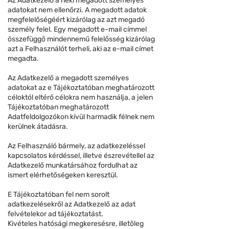
Az Adatkezelő a neki megadott személyes
adatokat nem ellenőrzi. A megadott adatok
megfelelőségéért kizárólag az azt megadó
személy felel. Egy megadott e-mail címmel
összefüggő mindennemű felelősség kizárólag
azt a Felhasználót terheli, aki az e-mail címet
megadta.
Az Adatkezelő a megadott személyes
adatokat az e Tájékoztatóban meghatározott
céloktól eltérő célokra nem használja, a jelen
Tájékoztatóban meghatározott
Adatfeldolgozókon kívül harmadik félnek nem
kerülnek átadásra.
Az Felhasználó bármely, az adatkezeléssel
kapcsolatos kérdéssel, illetve észrevétellel az
Adatkezelő munkatársához fordulhat az
ismert elérhetőségeken keresztül.
E Tájékoztatóban fel nem sorolt
adatkezelésekről az Adatkezelő az adat
felvételekor ad tájékoztatást.
Kivételes hatósági megkeresésre, illetőleg