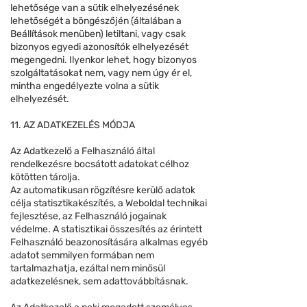
lehetősége van a sütik elhelyezésének
lehetőségét a böngészőjén (általában a
Beállítások menüben) letiltani, vagy csak
bizonyos egyedi azonosítók elhelyezését
megengedni. Ilyenkor lehet, hogy bizonyos
szolgáltatásokat nem, vagy nem úgy ér el,
mintha engedélyezte volna a sütik
elhelyezését.
11. AZ ADATKEZELÉS MÓDJA
Az Adatkezelő a Felhasználó által
rendelkezésre bocsátott adatokat célhoz
kötötten tárolja.
Az automatikusan rögzítésre kerülő adatok
célja statisztikakészítés, a Weboldal technikai
fejlesztése, az Felhasználó jogainak
védelme. A statisztikai összesítés az érintett
Felhasználó beazonosítására alkalmas egyéb
adatot semmilyen formában nem
tartalmazhatja, ezáltal nem minősül
adatkezelésnek, sem adattovábbításnak.