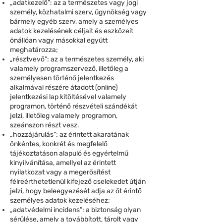
„adatkezelő”: az a természetes vagy jogi
személy, közhatalmi szerv, ügynökség vagy
bármely egyéb szerv, amely a személyes
adatok kezelésének céljait és eszközeit
önállóan vagy másokkal együtt
meghatározza;
„résztvevő”: az a természetes személy, aki
valamely programszervező, illetőleg a
személyesen történő jelentkezés
alkalmával részére átadott (online)
jelentkezési lap kitöltésével valamely
programon, történő részvételi szándékát
jelzi, illetőleg valamely programon,
szeánszon részt vesz.
„hozzájárulás”: az érintett akaratának
önkéntes, konkrét és megfelelő
tájékoztatáson alapuló és egyértelmű
kinyilvánítása, amellyel az érintett
nyilatkozat vagy a megerősítést
félreérthetetlenül kifejező cselekedet útján
jelzi, hogy beleegyezését adja az őt érintő
személyes adatok kezeléséhez;
„adatvédelmi incidens”: a biztonság olyan
sérülése, amely a továbbított, tárolt vagy