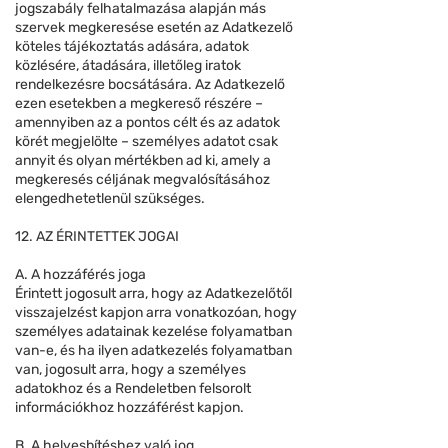
jogszabály felhatalmazása alapján más
szervek megkeresése esetén az Adatkezelő
köteles tájékoztatás adására, adatok
közlésére, átadására, illetőleg iratok
rendelkezésre bocsátására. Az Adatkezelő
ezen esetekben a megkereső részére –
amennyiben az a pontos célt és az adatok
körét megjelölte – személyes adatot csak
annyit és olyan mértékben ad ki, amely a
megkeresés céljának megvalósításához
elengedhetetlenül szükséges.
12. AZ ÉRINTETTEK JOGAI
A. A hozzáférés joga
Érintett jogosult arra, hogy az Adatkezelőtől
visszajelzést kapjon arra vonatkozóan, hogy
személyes adatainak kezelése folyamatban
van-e, és ha ilyen adatkezelés folyamatban
van, jogosult arra, hogy a személyes
adatokhoz és a Rendeletben felsorolt
információkhoz hozzáférést kapjon.
B. A helyesbítéshez való jog