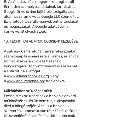
B. Az Adatkezelő a programokra regisztrált
Érintettek személyes adatainak tárolására a
Google Drive online fájltároló szolgáltatást
alkalmazza, amelyet a Google LLC üzemeltet.
Ez lehetővé teszi állományok online tárolását
és megosztását. A Google adatvédelmi
irányelvei
itt olvashatóak
.
10. TECHNIKAI ADATOK, COOKIE-K KEZELÉSE
A süti egy kisméretű fájl, ami a felhasználói
számítógép felismerésére alkalmas, és amit a
honlap szervere küld a felhasználó
böngészőjére. Több információt is szerezhet
a sütikről, ha ellátogat
a
www.allaboutcookies.org
, vagy
a
www.aboutcookies.org
honlapokra.
Működéshez szükséges sütik
Ezek a sütik szükségesek a honlap alapvető
működéséhez, és Ön nem tudja kikapcsolni
őket a böngészőjén. Általuk a honlap
szerverén automatikusan rögzítésre kerül az
Ön számítógépének IP címe, látogatásának