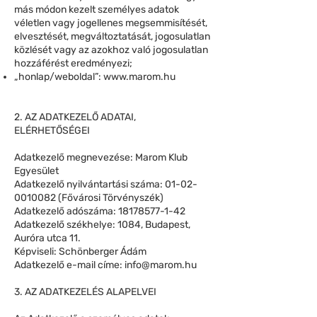
más módon kezelt személyes adatok
véletlen vagy jogellenes megsemmisítését,
elvesztését, megváltoztatását, jogosulatlan
közlését vagy az azokhoz való jogosulatlan
hozzáférést eredményezi;
„honlap/weboldal”:
www.marom.hu
2. AZ ADATKEZELŐ ADATAI,
ELÉRHETŐSÉGEI
Adatkezelő megnevezése: Marom Klub
Egyesület
Adatkezelő nyilvántartási száma:
01-02-
0010082
(Fővárosi Törvényszék)
Adatkezelő adószáma:
18178577-1-42
Adatkezelő székhelye: 1084, Budapest,
Auróra utca 11.
Képviseli: Schönberger Ádám
Adatkezelő e-mail címe:
info@marom.hu
3. AZ ADATKEZELÉS ALAPELVEI