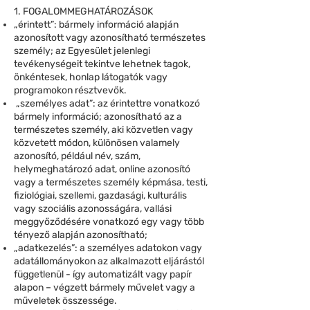
1. FOGALOMMEGHATÁROZÁSOK
„érintett”: bármely információ alapján
azonosított vagy azonosítható természetes
személy; az Egyesület jelenlegi
tevékenységeit tekintve lehetnek tagok,
önkéntesek, honlap látogatók vagy
programokon résztvevők.
„személyes adat”: az érintettre vonatkozó
bármely információ; azonosítható az a
természetes személy, aki közvetlen vagy
közvetett módon, különösen valamely
azonosító, például név, szám,
helymeghatározó adat, online azonosító
vagy a természetes személy képmása, testi,
fiziológiai, szellemi, gazdasági, kulturális
vagy szociális azonosságára, vallási
meggyőződésére vonatkozó egy vagy több
tényező alapján azonosítható;
„adatkezelés”: a személyes adatokon vagy
adatállományokon az alkalmazott eljárástól
függetlenül - így automatizált vagy papír
alapon – végzett bármely művelet vagy a
műveletek összessége.