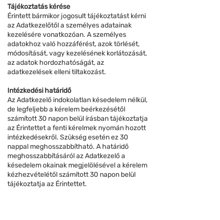
Tájékoztatás kérése
Érintett bármikor jogosult tájékoztatást kérni
az Adatkezelőtől a személyes adatainak
kezelésére vonatkozóan. A személyes
adatokhoz való hozzáférést, azok törlését,
módosítását, vagy kezelésének korlátozását,
az adatok hordozhatóságát, az
adatkezelések elleni tiltakozást.
Intézkedési határidő
Az Adatkezelő indokolatlan késedelem nélkül,
de legfeljebb a kérelem beérkezésétől
számított 30 napon belül írásban tájékoztatja
az Érintettet a fenti kérelmek nyomán hozott
intézkedésekről. Szükség esetén ez 30
nappal meghosszabbítható. A határidő
meghosszabbításáról az Adatkezelő a
késedelem okainak megjelölésével a kérelem
kézhezvételétől számított 30 napon belül
tájékoztatja az Érintettet.
Ha az Adatkezelő nem tesz intézkedéseket
az Érintett kérelme nyomán, késedelem