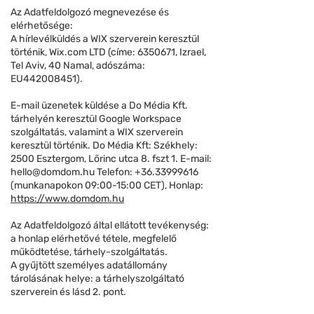
Az Adatfeldolgozó megnevezése és
elérhetősége:
A hírlevélküldés a WIX szerverein keresztül
történik, Wix.com LTD (címe:
6350671
, Izrael,
Tel Aviv, 40 Namal, adószáma:
EU442008451).
E-mail üzenetek küldése a Do Média Kft.
tárhelyén keresztül Google Workspace
szolgáltatás, valamint a WIX szerverein
keresztül történik. Do Média Kft: Székhely:
2500 Esztergom, Lőrinc utca 8. fszt 1. E-mail:
hello@domdom.hu
Telefon:
+36.33999616
(munkanapokon 09:00-15:00 CET), Honlap:
https://www.domdom.hu
Az Adatfeldolgozó által ellátott tevékenység:
a honlap elérhetővé tétele, megfelelő
működtetése, tárhely-szolgáltatás.
A gyűjtött személyes adatállomány
tárolásának helye: a tárhelyszolgáltató
szerverein és lásd 2. pont.