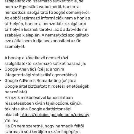
szolgáltatóktól származó sütiket tölt le, de
nem az Egyesület webcíméről, hanem a
nemzetközi szolgáltató (Google) domainjéről.
Az ebből származó információk nem a honlap
tárhelyén, hanem a nemzetközi szolgáltató
tárhelyén lesznek tárolva, az ő adatvédelmi
szabályaik alapján. A nemzetközi szolgáltató
ezek által nem tudja beazonosítani az Ön
személyét.
A honlap a következő nemzetközi
szolgáltatóktól származó sütiket használja:
Google Analytics (célja: anonim
látogatottsági statisztikák generálása)
Google AdWords Remarketing (célja: a
Google által biztosított hirdetési lehetőségek
használata)
Ha ezek működésével kapcsolatban
részletesebben kíván tájékozódni, kérjük,
tekintse át a Google adatbiztonsági
oldalait:
https://policies.google.com/privacy
?hl=hu
Ha Ön nem szeretné, hogy harmadik féltől
származó süti kerüljön a számítógépére,