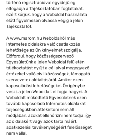
történő regisztrációval egyidejűleg
elfogadja a Tájékoztatóban foglaltakat,
ezért kérjük, hogy a Weboldal használata
előtt figyelmesen olvassa végig a jelen
Tájékoztatót.
A
www.marom.hu
Weboldalról más
Internetes oldalakra való csatlakozás
lehetősége az Ön kényelmét szolgálja.
Előfordul, hogy közösségszervező
Egyesületünk a jelen Weboldal felületén
tájékoztatást nyújt a céljaival megegyező
értékeket valló civil közösségek, támogató
szervezetek aktivitásáról. Amikor ezen
kapcsolódási lehetőségeket Ön igénybe
veszi, a jelen Weboldalt el fogja hagyni. A
Weboldalt működtető Egyesületnek ezen
további kapcsolódó Internetes oldalakat
teljességükben áttekinteni nem áll
módjában, azokat ellenőrizni nem tudja, így
az oldalakért vagy azok tartalmáért,
adatkezelési tevékenységéért felelősséget
nem vállal.