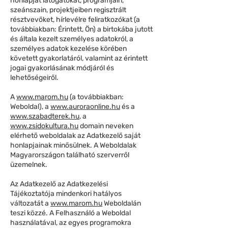
honlapját látogatókat, programjain,
szeánszain, projektjeiben regisztrált
résztvevőket, hírlevélre feliratkozókat (a
továbbiakban: Érintett, Ön) a birtokába jutott
és általa kezelt személyes adatokról, a
személyes adatok kezelése körében
követett gyakorlatáról, valamint az érintett
jogai gyakorlásának módjáról és
lehetőségeiről.
A
www.marom.hu
(a továbbiakban:
Weboldal), a
www.auroraonline.hu
és a
www.szabadterek.hu
, a
www.zsidokultura.hu
domain neveken
elérhető weboldalak az Adatkezelő saját
honlapjainak minősülnek. A Weboldalak
Magyarországon található szerverről
üzemelnek.
Az Adatkezelő az Adatkezelési
Tájékoztatója mindenkori hatályos
változatát a
www.marom.hu
Weboldalán
teszi közzé. A Felhasználó a Weboldal
használatával, az egyes programokra