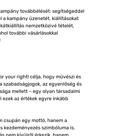
ampány továbbélését: segítségeddel
l a kampány üzenetét, kiállításokat
kátkiállítás nemzetközivé tételét,
ahol további vásárlásokkal
!
for your right! célja, hogy művészi és
ki a szabadságjogok, az egyenlőség és
ága mellett – egy olyan társadalmi
ol ezek az értékek egyre inkább
nem csupán egy mottó, hanem a
 és kezdeményezés szimbóluma is.
ás nem kívülről érkezik, hanem