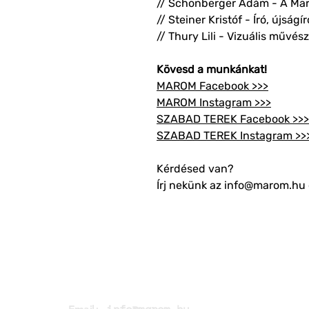
// Schönberger Ádám - A Mar
// Steiner Kristóf - Író, újságír
// Thury Lili - Vizuális műv
Kövesd a munkánkat!
MAROM Facebook >>>
MAROM Instagram >>>
SZABAD TEREK Facebook >>>
SZABAD TEREK Instagram >>
Kérdésed van?
Írj nekünk az info@marom.hu 
MAROM KLUB EGYESÜLET