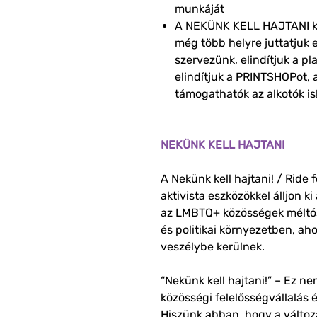
munkáját
A NEKÜNK KELL HAJTANI k
még több helyre juttatjuk e
szervezünk, elindítjuk a pla
elindítjuk a PRINTSHOPot, 
támogathatók az alkotók is
NEKÜNK KELL HAJTANI
A Nekünk kell hajtani! / Ride 
aktivista eszközökkel álljon 
az LMBTQ+ közösségek méltós
és politikai környezetben, ah
veszélybe kerülnek.
“Nekünk kell hajtani!” – Ez 
közösségi felelősségvállalás
Hiszünk abban, hogy a változ