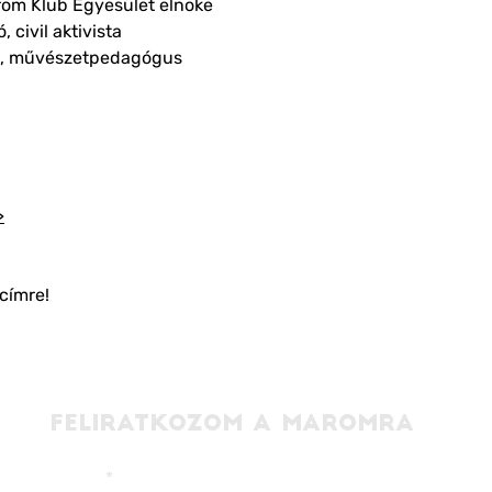
om Klub Egyesület elnöke
ó, civil aktivista
ész, művészetpedagógus
>
címre!
FELIRATKOZOM A MAROMRA
EMAIL