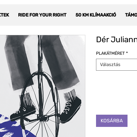
KTEK
RIDE FOR YOUR RIGHT
50 KM KLÍMAAKCIÓ
TÁM
Dér Julian
PLAKÁTMÉRET
*
Választás
KOSÁRBA