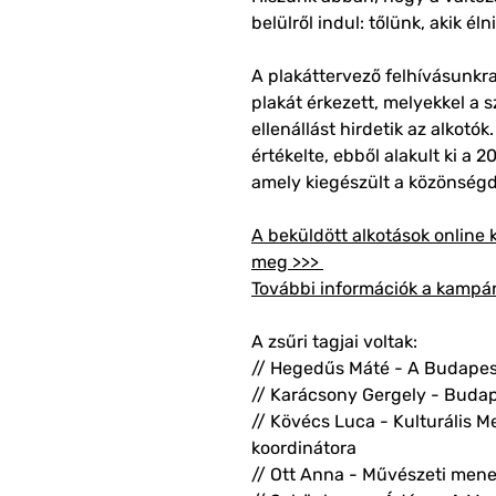
belülről indul: tőlünk, akik él
A plakáttervező felhívásunkra
plakát érkezett, melyekkel a
ellenállást hirdetik az alkotó
értékelte, ebből alakult ki a 2
amely kiegészült a közönségdí
A beküldött alkotások online k
meg >>>
További információk a kampá
A zsűri tagjai voltak:
// Hegedűs Máté - A Budapest
// Karácsony Gergely - Buda
// Kövécs Luca - Kulturális M
koordinátora
// Ott Anna - Művészeti mene