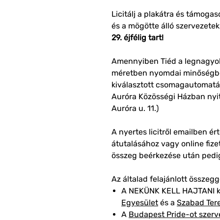
Licitálj a plakátra és támo
és a mögötte álló szervezete
29. éjfélig tart!
Amennyiben Tiéd a legnagyobb 
méretben nyomdai minőségben
kiválasztott csomagautomat
Auróra Közösségi Házban nyit
Auróra u. 11.)
A nyertes licitről emailben ér
átutalásához vagy online fize
összeg beérkezése után pedig
Az általad felajánlott összeg
A NEKÜNK KELL HAJTANI 
Egyesület
és a
Szabad Ter
A
Budapest Pride-ot szerv