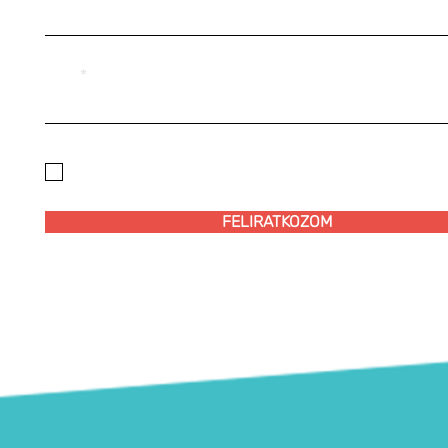
NÉV
ELFOGADOM AZ
ADATKEZELÉSI
SZABÁLYZATOT!
FELIRATKOZOM