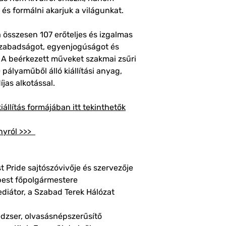
ni és formálni akarjuk a világunkat.
 összesen 107 erőteljes és izgalmas
 szabadságot, egyenjogúságot és
k. A beérkezett műveket szakmai zsűri
0 pályaműből álló kiállítási anyag,
jas alkotással.
iállítás formájában itt tekinthetők
nyról >>>
 Pride sajtószóvivője és szervezője
pest főpolgármestere
ediátor, a Szabad Terek Hálózat
dzser, olvasásnépszerűsítő