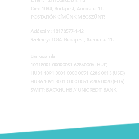
:
info@marom.hu
Email
Cím: 1084, Budapest, Auróra u. 11.
POSTAFIÓK CÍMÜNK MEGSZŰNT!
Adószám: 18178577-1-42
Székhely: 1084, Budapest, Auróra u. 11.
Bankszámla:
10918001-00000051-62860006 (HUF)
HU81 1091 8001 0000 0051 6286 0013 (USD)
HU86 1091 8001 0000 0051 6286 0020 (EUR)
SWIFT: BACXHUHB // UNICREDIT BANK