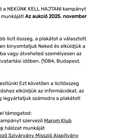
legnagyobb méretű t
válaszd az ezekkel jel
gasd a NEKÜNK KELL HAJTANI kampányt
Szállítás (és csom
k munkáját!
Az aukció 2025. november
A6, A5 - 1290 Ft
A4, A3, A2 - 1490 
A1 - 1590 Ft
licit összeg, a plakátot a választott
Szállítás (és csoma
 kinyomtatjuk Neked és elküldjük a
A6, A5 - 2550 Ft
A4, A3, A2 - 2790 
ába vagy átveheted személyesen az
A1 - 3790 Ft
vatartási időben. (1084, Budapest,
Szállítás (és csoma
A6, A5 - 200 Ft
A4, A3, A2 - 400 F
tesítünk! Ezt követően a licitösszeg
A1 - 500 Ft
téshez elküldjük az információkat, az
Átvétel: Auróra K
 legyártatjuk számodra a plakátot!
Auróra u. 11.)
gel támogatod:
kampányt szervező
Marom Klub
ek
hálózat munkáját
ező Szivárvány Misszió Alapítvány