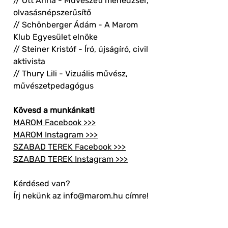
// Ott Anna - Művészeti menedzser,
olvasásnépszerűsítő
// Schönberger Ádám - A Marom
Klub Egyesület elnöke
// Steiner Kristóf - Író, újságíró, civil
aktivista
// Thury Lili - Vizuális művész,
művészetpedagógus
Kövesd a munkánkat!
MAROM Facebook >>>
MAROM Instagram >>>
SZABAD TEREK Facebook >>>
SZABAD TEREK Instagram >>>
Kérdésed van?
Írj nekünk az info@marom.hu címre!