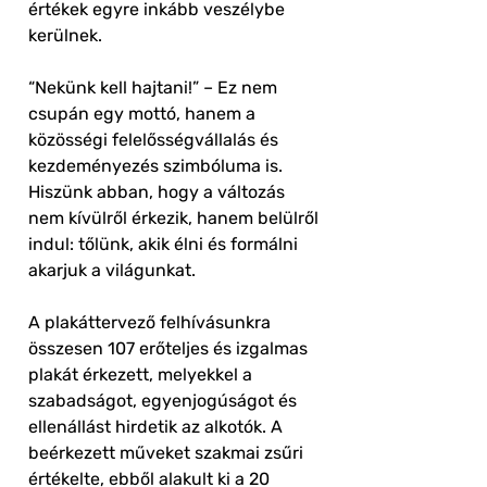
értékek egyre inkább veszélybe
kerülnek.
“Nekünk kell hajtani!” – Ez nem
csupán egy mottó, hanem a
közösségi felelősségvállalás és
kezdeményezés szimbóluma is.
Hiszünk abban, hogy a változás
nem kívülről érkezik, hanem belülről
indul: tőlünk, akik élni és formálni
akarjuk a világunkat.
A plakáttervező felhívásunkra
összesen 107 erőteljes és izgalmas
plakát érkezett, melyekkel a
szabadságot, egyenjogúságot és
ellenállást hirdetik az alkotók. A
beérkezett műveket szakmai zsűri
értékelte, ebből alakult ki a 20