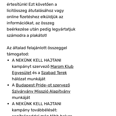
értesítünk! Ezt követően a
licitösszeg átutalásához vagy
online fizetéshez elküldjük az
információkat, az összeg
beérkezése után pedig legyártatjuk
számodra a plakátot!
Az általad felajánlott összeggel
támogatod:
A NEKÜNK KELL HAJTANI
kampányt szervező
Marom Klub
Egyesület
és a
Szabad Terek
hálózat munkáját
A
Budapest Pride-ot szervező
Szivárvány Misszió Alapítvány
munkáját
A NEKÜNK KELL HAJTANI
kampány továbbélését: