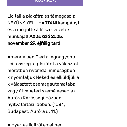
KOSÁRBA
Licitálj a plakátra és támogasd a
NEKÜNK KELL HAJTANI kampányt
és a mögötte álló szervezetek
munkáját!
Az aukció 2025.
november 29. éjfélig tart!
Amennyiben Tiéd a legnagyobb
licit összeg, a plakátot a választott
méretben nyomdai minőségben
kinyomtatjuk Neked és elküldjük a
kiválasztott csomagautomatába
vagy átveheted személyesen az
Auróra Közösségi Házban
nyitvatartási időben. (1084,
Budapest, Auróra u. 11.)
A nyertes licitről emailben