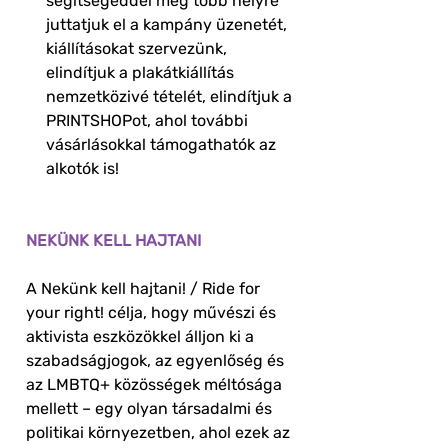
segítségeddel még több helyre
juttatjuk el a kampány üzenetét,
kiállításokat szervezünk,
elindítjuk a plakátkiállítás
nemzetközivé tételét, elindítjuk a
PRINTSHOPot, ahol további
vásárlásokkal támogathatók az
alkotók is!
NEKÜNK KELL HAJTANI
A Nekünk kell hajtani! / Ride for
your right! célja, hogy művészi és
aktivista eszközökkel álljon ki a
szabadságjogok, az egyenlőség és
az LMBTQ+ közösségek méltósága
mellett – egy olyan társadalmi és
politikai környezetben, ahol ezek az