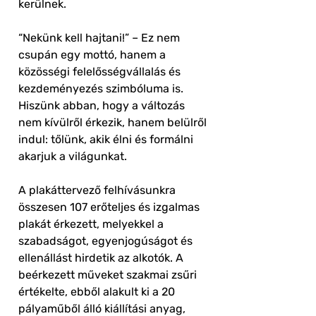
kerülnek.
“Nekünk kell hajtani!” – Ez nem
csupán egy mottó, hanem a
közösségi felelősségvállalás és
kezdeményezés szimbóluma is.
Hiszünk abban, hogy a változás
nem kívülről érkezik, hanem belülről
indul: tőlünk, akik élni és formálni
akarjuk a világunkat.
A plakáttervező felhívásunkra
összesen 107 erőteljes és izgalmas
plakát érkezett, melyekkel a
szabadságot, egyenjogúságot és
ellenállást hirdetik az alkotók. A
beérkezett műveket szakmai zsűri
értékelte, ebből alakult ki a 20
pályaműből álló kiállítási anyag,