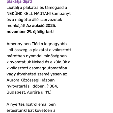
plakátja díjat!
Licitálj a plakátra és támogasd a
NEKÜNK KELL HAJTANI kampányt
és a mögötte álló szervezetek
munkáját!
Az aukció 2025.
november 29. éjfélig tart!
Amennyiben Tiéd a legnagyobb
licit összeg, a plakátot a választott
méretben nyomdai minőségben
kinyomtatjuk Neked és elküldjük a
kiválasztott csomagautomatába
vagy átveheted személyesen az
Auróra Közösségi Házban
nyitvatartási időben. (1084,
Budapest, Auróra u. 11.)
A nyertes licitről emailben
értesítünk! Ezt követően a