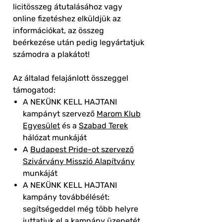
licitösszeg átutalásához vagy
online fizetéshez elküldjük az
információkat, az összeg
beérkezése után pedig legyártatjuk
számodra a plakátot!
Az általad felajánlott összeggel
támogatod:
A NEKÜNK KELL HAJTANI
kampányt szervező
Marom Klub
Egyesület
és a
Szabad Terek
hálózat munkáját
A
Budapest Pride-ot szervező
Szivárvány Misszió Alapítvány
munkáját
A NEKÜNK KELL HAJTANI
kampány továbbélését:
segítségeddel még több helyre
juttatjuk el a kampány üzenetét,