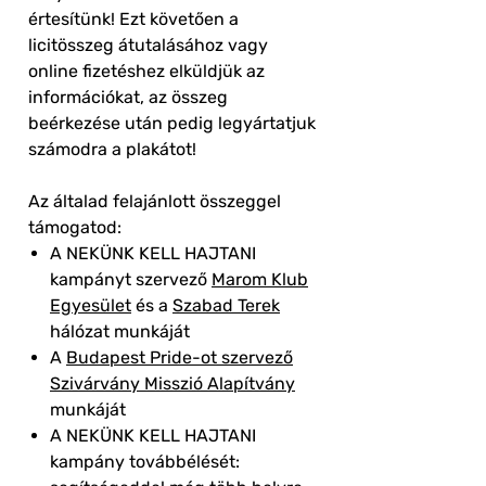
értesítünk! Ezt követően a
licitösszeg átutalásához vagy
online fizetéshez elküldjük az
információkat, az összeg
beérkezése után pedig legyártatjuk
számodra a plakátot!
Az általad felajánlott összeggel
támogatod:
A NEKÜNK KELL HAJTANI
kampányt szervező
Marom Klub
Egyesület
és a
Szabad Terek
hálózat munkáját
A
Budapest Pride-ot szervező
Szivárvány Misszió Alapítvány
munkáját
A NEKÜNK KELL HAJTANI
kampány továbbélését: