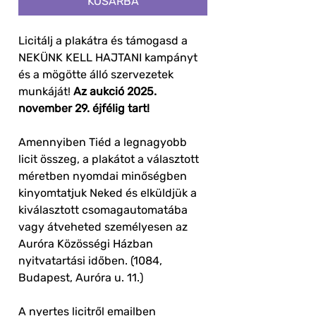
KOSÁRBA
Licitálj a plakátra és támogasd a
NEKÜNK KELL HAJTANI kampányt
és a mögötte álló szervezetek
munkáját!
Az aukció 2025.
november 29. éjfélig tart!
Amennyiben Tiéd a legnagyobb
licit összeg, a plakátot a választott
méretben nyomdai minőségben
kinyomtatjuk Neked és elküldjük a
kiválasztott csomagautomatába
vagy átveheted személyesen az
Auróra Közösségi Házban
nyitvatartási időben. (1084,
Budapest, Auróra u. 11.)
A nyertes licitről emailben