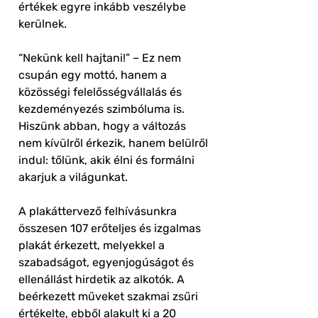
értékek egyre inkább veszélybe
kerülnek.
“Nekünk kell hajtani!” – Ez nem
csupán egy mottó, hanem a
közösségi felelősségvállalás és
kezdeményezés szimbóluma is.
Hiszünk abban, hogy a változás
nem kívülről érkezik, hanem belülről
indul: tőlünk, akik élni és formálni
akarjuk a világunkat.
A plakáttervező felhívásunkra
összesen 107 erőteljes és izgalmas
plakát érkezett, melyekkel a
szabadságot, egyenjogúságot és
ellenállást hirdetik az alkotók. A
beérkezett műveket szakmai zsűri
értékelte, ebből alakult ki a 20