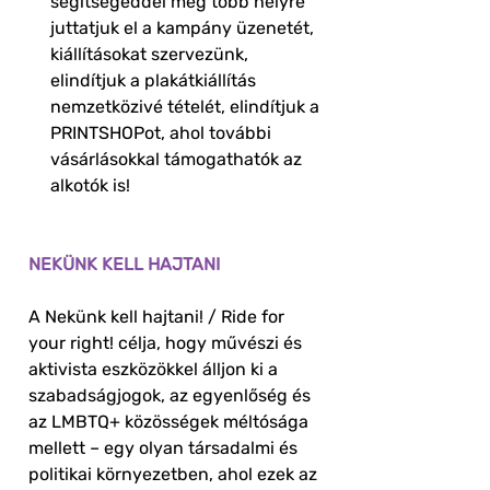
segítségeddel még több helyre
juttatjuk el a kampány üzenetét,
kiállításokat szervezünk,
elindítjuk a plakátkiállítás
nemzetközivé tételét, elindítjuk a
PRINTSHOPot, ahol további
vásárlásokkal támogathatók az
alkotók is!
NEKÜNK KELL HAJTANI
A Nekünk kell hajtani! / Ride for
your right! célja, hogy művészi és
aktivista eszközökkel álljon ki a
szabadságjogok, az egyenlőség és
az LMBTQ+ közösségek méltósága
mellett – egy olyan társadalmi és
politikai környezetben, ahol ezek az