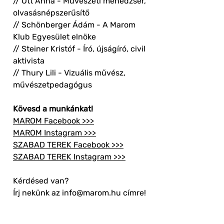
// Ott Anna - Művészeti menedzser,
olvasásnépszerűsítő
// Schönberger Ádám - A Marom
Klub Egyesület elnöke
// Steiner Kristóf - Író, újságíró, civil
aktivista
// Thury Lili - Vizuális művész,
művészetpedagógus
Kövesd a munkánkat!
MAROM Facebook >>>
MAROM Instagram >>>
SZABAD TEREK Facebook >>>
SZABAD TEREK Instagram >>>
Kérdésed van?
Írj nekünk az info@marom.hu címre!