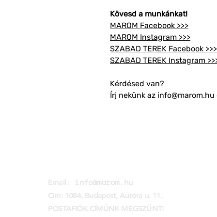
Kövesd a munkánkat!
MAROM Facebook >>>
MAROM Instagram >>>
SZABAD TEREK Facebook >>>
SZABAD TEREK Instagram >>
Kérdésed van?
Írj nekünk az info@marom.hu 
MAROM KLUB EGYESÜLET
:
info@marom.hu
Email
Cím: 1084, Budapest, Auróra u. 11.
POSTAFIÓK CÍMÜNK MEGSZŰNT!