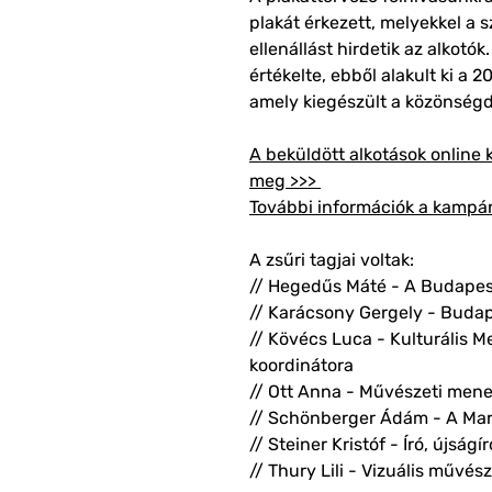
plakát érkezett, melyekkel a
ellenállást hirdetik az alkotó
értékelte, ebből alakult ki a 2
amely kiegészült a közönségdí
A beküldött alkotások online k
meg >>>
További információk a kampá
A zsűri tagjai voltak:
// Hegedűs Máté - A Budapest
// Karácsony Gergely - Buda
// Kövécs Luca - Kulturális M
koordinátora
// Ott Anna - Művészeti mene
// Schönberger Ádám - A Mar
// Steiner Kristóf - Író, újságír
// Thury Lili - Vizuális műv