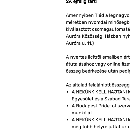
29. éjfélig tart!
Amennyiben Tiéd a legnagyobb 
méretben nyomdai minőségben
kiválasztott csomagautomat
Auróra Közösségi Házban nyit
Auróra u. 11.)
A nyertes licitről emailben ér
átutalásához vagy online fize
összeg beérkezése után pedig
Az általad felajánlott összeg
A NEKÜNK KELL HAJTANI 
Egyesület
és a
Szabad Ter
A
Budapest Pride-ot szerv
munkáját
A NEKÜNK KELL HAJTANI k
még több helyre juttatjuk e