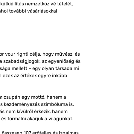
kátkiállítás nemzetközivé tételét,
ahol további vásárlásokkal
!
for your right! célja, hogy művészi és
ki a szabadságjogok, az egyenlőség és
ága mellett – egy olyan társadalmi
ol ezek az értékek egyre inkább
nem csupán egy mottó, hanem a
 és kezdeményezés szimbóluma is.
ás nem kívülről érkezik, hanem
ni és formálni akarjuk a világunkat.
 összesen 107 erőteljes és izgalmas