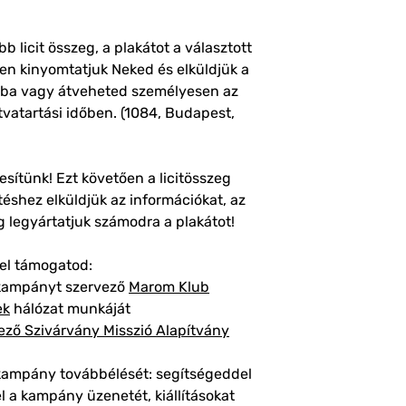
címkézzük a plakátoka
szállítási opciók eg
szállítási móddal.
legnagyobb méretű t
licit összeg, a plakátot a választott
válaszd az ezekkel jel
Szállítás (és csom
 kinyomtatjuk Neked és elküldjük a
A6, A5 - 1290 Ft
ába vagy átveheted személyesen az
A4, A3, A2 - 1490 
vatartási időben. (1084, Budapest,
A1 - 1590 Ft
Szállítás (és csoma
A6, A5 - 2550 Ft
tesítünk! Ezt követően a licitösszeg
A4, A3, A2 - 2790 
téshez elküldjük az információkat, az
A1 - 3790 Ft
Szállítás (és csoma
 legyártatjuk számodra a plakátot!
A6, A5 - 200 Ft
A4, A3, A2 - 400 F
gel támogatod:
A1 - 500 Ft
kampányt szervező
Marom Klub
Átvétel: Auróra K
ek
hálózat munkáját
Auróra u. 11.)
ező Szivárvány Misszió Alapítvány
ampány továbbélését: segítségeddel
l a kampány üzenetét, kiállításokat