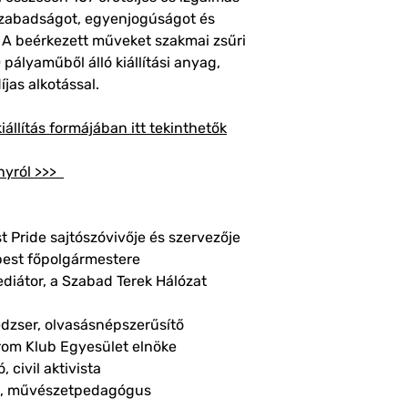
 szabadságot, egyenjogúságot és
k. A beérkezett műveket szakmai zsűri
0 pályaműből álló kiállítási anyag,
jas alkotással.
iállítás formájában itt tekinthetők
nyról >>>
 Pride sajtószóvivője és szervezője
pest főpolgármestere
ediátor, a Szabad Terek Hálózat
dzser, olvasásnépszerűsítő
om Klub Egyesület elnöke
ó, civil aktivista
ész, művészetpedagógus