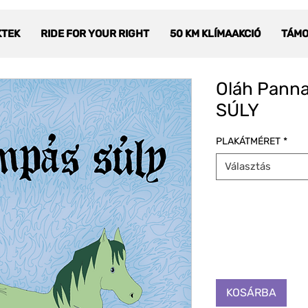
KTEK
RIDE FOR YOUR RIGHT
50 KM KLÍMAAKCIÓ
TÁM
Oláh Pann
SÚLY
PLAKÁTMÉRET
*
Választás
KOSÁRBA