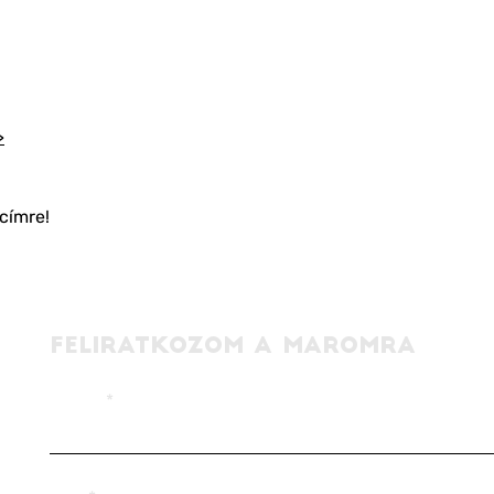
>
címre!
FELIRATKOZOM A MAROMRA
EMAIL