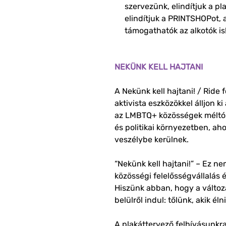
szervezünk, elindítjuk a pla
elindítjuk a PRINTSHOPot, 
támogathatók az alkotók is
NEKÜNK KELL HAJTANI
A Nekünk kell hajtani! / Ride 
aktivista eszközökkel álljon 
az LMBTQ+ közösségek méltós
és politikai környezetben, ah
veszélybe kerülnek.
“Nekünk kell hajtani!” – Ez 
közösségi felelősségvállalás
Hiszünk abban, hogy a változ
belülről indul: tőlünk, akik él
A plakáttervező felhívásunkra