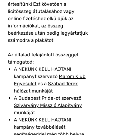
értesítünk! Ezt követően a
licitösszeg átutalásához vagy
online fizetéshez elküldjük az
információkat, az összeg
beérkezése után pedig legyártatjuk
számodra a plakátot!
Az általad felajánlott összeggel
támogatod:
A NEKÜNK KELL HAJTANI
kampányt szervező
Marom Klub
Egyesület
és a
Szabad Terek
hálózat munkáját
A
Budapest Pride-ot szervező
Szivárvány Misszió Alapítvány
munkáját
A NEKÜNK KELL HAJTANI
kampány továbbélését:
segítségeddel még több helyre