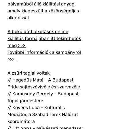
pályaműből álló kiállítási anyag,
amely kiegészült a közönségdíjas
alkotással.
A beküldött alkotások online
kiállítás formájában itt tekinthetők
meg >>>
További információk a kampányról
>>>
A zsűri tagjai voltak:
// Hegedűs Máté - A Budapest
Pride sajtószóvivője és szervezője
// Karácsony Gergely - Budapest
főpolgármestere
// Kövécs Luca - Kulturális
Mediátor, a Szabad Terek Hálózat
koordinátora
// Ott Anna - Művészeti menedzser,