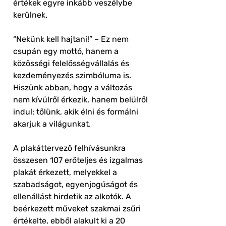
értékek egyre inkább veszélybe
kerülnek.
“Nekünk kell hajtani!” – Ez nem
csupán egy mottó, hanem a
közösségi felelősségvállalás és
kezdeményezés szimbóluma is.
Hiszünk abban, hogy a változás
nem kívülről érkezik, hanem belülről
indul: tőlünk, akik élni és formálni
akarjuk a világunkat.
A plakáttervező felhívásunkra
összesen 107 erőteljes és izgalmas
plakát érkezett, melyekkel a
szabadságot, egyenjogúságot és
ellenállást hirdetik az alkotók. A
beérkezett műveket szakmai zsűri
értékelte, ebből alakult ki a 20