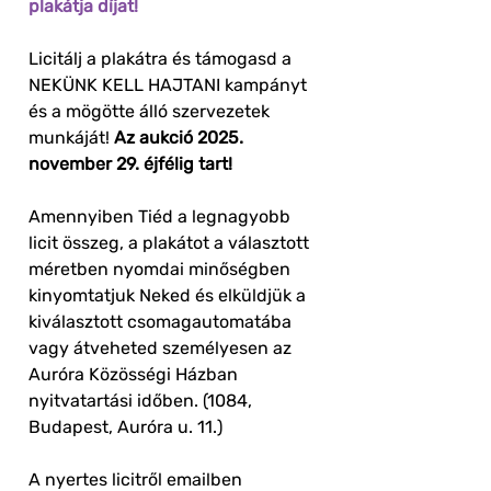
plakátja díjat!
Licitálj a plakátra és támogasd a
NEKÜNK KELL HAJTANI kampányt
és a mögötte álló szervezetek
munkáját!
Az aukció 2025.
november 29. éjfélig tart!
Amennyiben Tiéd a legnagyobb
licit összeg, a plakátot a választott
méretben nyomdai minőségben
kinyomtatjuk Neked és elküldjük a
kiválasztott csomagautomatába
vagy átveheted személyesen az
Auróra Közösségi Házban
nyitvatartási időben. (1084,
Budapest, Auróra u. 11.)
A nyertes licitről emailben