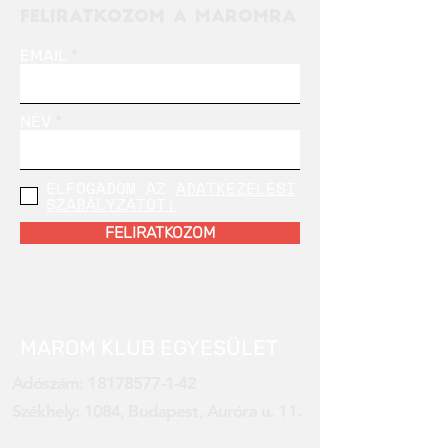
FELIRATKOZOM A MAROMRA
EMAIL
NÉV
ELFOGADOM AZ
ADATKEZELÉSI
SZABÁLYZATOT!
FELIRATKOZOM
MAROM KLUB EGYESÜLET
Adószám:
18178577-1-42
Székhely: 1084, Budapest, Auróra u. 11.