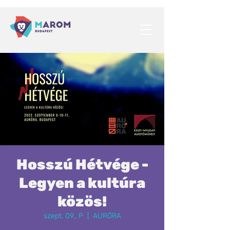
Hosszú Hétvége -
Legyen a kultúra
közös!
szept. 09., P
  |  
AURÓRA