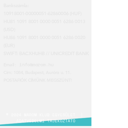
Bankszámla:
10918001-00000051
-62860006 (HUF)
HU81 1091 8001 0000 0051 6286 0013
(USD)
HU86 1091 8001 0000 0051 6286 0020
(EUR)
SWIFT: BACXHUHB // UNICREDIT BANK
:
info@marom.hu
Email
Cím: 1084, Budapest, Auróra u. 11.
POSTAFIÓK CÍMÜNK MEGSZŰNT!
© 2024 MAROM KLUB EGYESÜLET |
ADATVÉDELMI TÁJÉKOZTATÓ