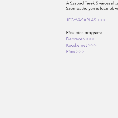
A Szabad Terek 5 várossal 
Szombathelyen is lesznek v
JEGYVÁSÁRLÁS >>>
Részletes program:
Debrecen >>>
Kecskemét >>>
Pécs >>>
Szeged >>>
Szombathely >>>
5 filmet tartalmazó Szabad 