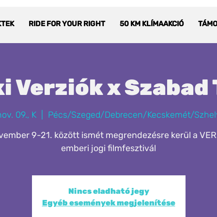
KTEK
RIDE FOR YOUR RIGHT
50 KM KLÍMAAKCIÓ
TÁM
i Verziók x Szabad
ov. 09., K
  |  
Pécs/Szeged/Debrecen/Kecskemét/Szhel
vember 9-21. között ismét megrendezésre kerül a VER
emberi jogi filmfesztivál
Nincs eladható jegy
Egyéb események megjelenítése