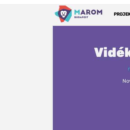
PROJE
Vidék
n
No