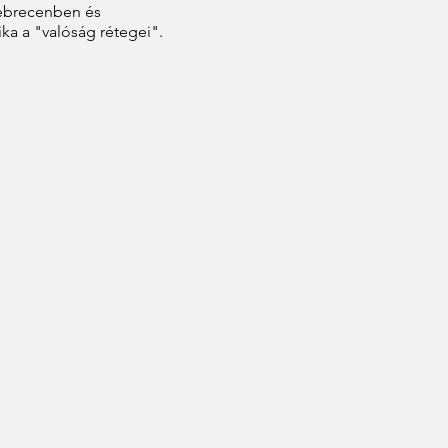
Debrecenben és
ka a "valóság rétegei".