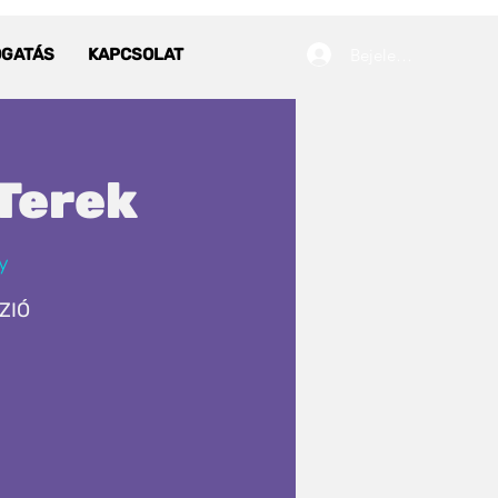
Bejelentkezés
OGATÁS
KAPCSOLAT
 Terek
y
ZIÓ