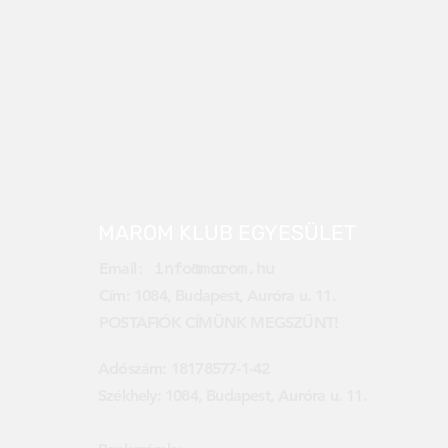
MAROM KLUB EGYESÜLET
:
info@marom.hu
Email
Cím: 1084, Budapest, Auróra u. 11.
POSTAFIÓK CÍMÜNK MEGSZŰNT!
Adószám: 18178577-1-42
Székhely: 1084, Budapest, Auróra u. 11.