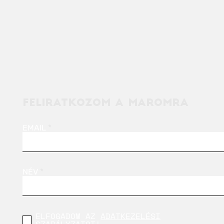
FELIRATKOZOM A MAROMRA
EMAIL
NÉV
ELFOGADOM AZ
ADATKEZELÉSI