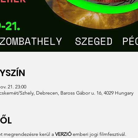
YSZÍN
ov. 21. 23:00
kemét/Szhely, Debrecen, Baross Gábor u. 16, 4029 Hungary
RŐL
t megrendezésre kerül a
VERZIÓ
emberi jogi filmfesztivál.