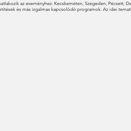
csatlakozik az eseményhez: Kecskeméten, Szegeden, Pécsett, 
etítések és más izgalmas kapcsolódó programok. Az idei temati
Terek bérlet online >>>