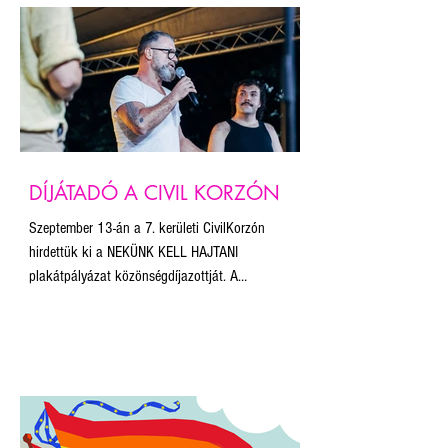
szerencsében részesültünk, hogy az útvonal egy
kiemelt pontján állítottuk fel a plakátokat. Először
vittük magunkkal a 20 legjobb plakáton kívül a
közönségdíjas alkotást is.
DÍJÁTADÓ A CIVIL KORZÓN
Szeptember 13-án a 7. kerületi CivilKorzón
hirdettük ki a NEKÜNK KELL HAJTANI
plakátpályázat közönségdíjazottját. A
közönségszavazás nyertese Herczeg Zoltán
ELŐRE, NEM HÁTRA! című plakátja lett. Innen is
gratulálunk!