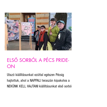
plakát projekt fenntartását támogatjuk.
ELSŐ SORBÓL A PÉCS PRIDE-
ON
Utazó kiállításunkat ezúttal egészen Pécsig
hajtottuk, ahol a NAPPALI teraszán kipakolva a
NEKÜNK KELL HAJTANI kiállításunkat első sorból
kísérhettük végig a teljes felvonulást! Bár az
útvonalat a szervezők az esemény tiltása miatt
nem hozták nyilvánosságra, mi abban a