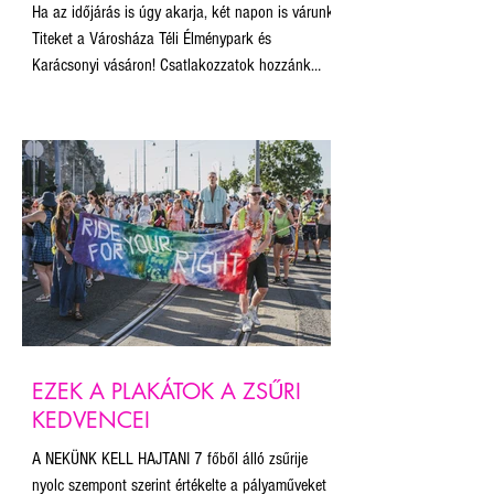
PARKBAN ✺
Ha az időjárás is úgy akarja, két napon is várunk
Titeket a Városháza Téli Élménypark és
Karácsonyi vásáron! Csatlakozzatok hozzánk
november 22-én és december 14-én a Városháza
Parkban NEKÜNK KELL HAJTANI kampányunk
pop-up kiállításán! Gyertek forraltborozni, sült
gesztenyézni, korcsolyázni és kiállítást nézni!
Hangolódjunk együtt az ünnepekre!
EZEK A PLAKÁTOK A ZSŰRI
KEDVENCEI
A NEKÜNK KELL HAJTANI 7 főből álló zsűrije
nyolc szempont szerint értékelte a pályaműveket