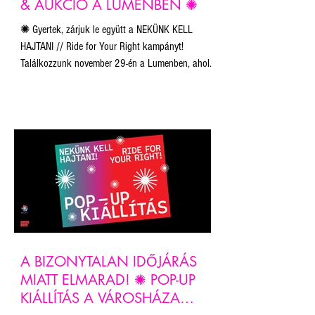
& AUKCIÓ A LUMENBEN ✺
✺ Gyertek, zárjuk le együtt a NEKÜNK KELL
HAJTANI // Ride for Your Right kampányt!
Találkozzunk november 29-én a Lumenben, ahol
megtekinthető lesz a zsűri és a közönség által
legütősebbnek ítélt 21 alkotás.
A BIZONYTALAN IDŐJÁRÁS
MIATT ELMARAD! ✺ POP-UP
KIÁLLÍTÁS A VÁROSHÁZA