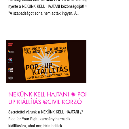
nyerte a NEKÜNK KELL HAJTANI közönségdíját! ✺
"A szabadságot soha nem adták ingyen. A
történelemben azt minden esetben a népnek kell
kivívnia magának, mert az ember, az ego, az
önkény, az akarnok hatalom örök ellensége a
békének, a szeretetnek, a szabadságnak. Nincs
ezen mit magyarázni: nekünk, magunknak kell itt
jó, emberi, működő társadalmat építeni. 'Légy Te a
változás, amit a világban látni akarsz' - ahogy
Gandhi mondta an
NEKÜNK KELL HAJTANI ✺ POP-
UP KIÁLLÍTÁS @CIVIL KORZÓ
Szeretettel várunk a NEKÜNK KELL HAJTANI //
Ride for Your Right kampány harmadik
kiállítására, ahol megtekinthetitek