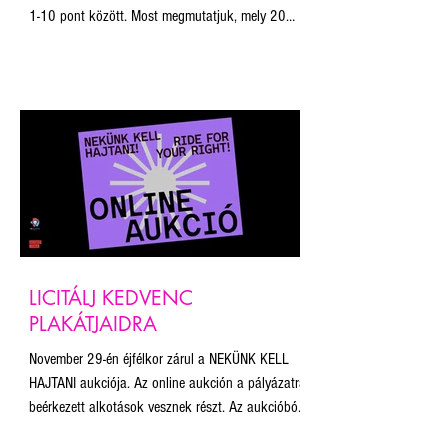
1-10 pont között. Most megmutatjuk, mely 20
pályamű volt a legjobb a zsűri tagjai szerint! Ne
feledjétek, november 29. éjfélig lehet licitálni a
plakátokra. Az aukcióból befolyó összegből a
Budapest Pride munkáját és a plakát projekt
fenntartását támogatjuk. A licit 10.000 Ft-ról
indul minden plakát esetében, a licitálás során
kiválasztható, mekkora méretben szeretné
megkapni a nyert
LICITÁLJ KEDVENC
PLAKÁTJAIDRA
November 29-én éjfélkor zárul a NEKÜNK KELL
HAJTANI aukciója. Az online aukción a pályázatra
beérkezett alkotások vesznek részt. Az aukcióból
befolyó összegből a Budapest Pride munkáját és a