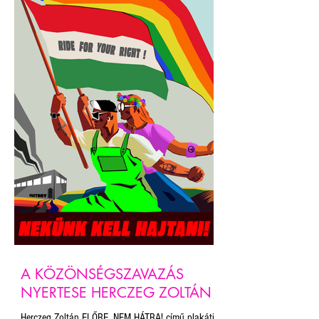
A KÖZÖNSÉGSZAVAZÁS
NYERTESE HERCZEG ZOLTÁN
Herczeg Zoltán ELŐRE, NEM HÁTRA! című plakátja