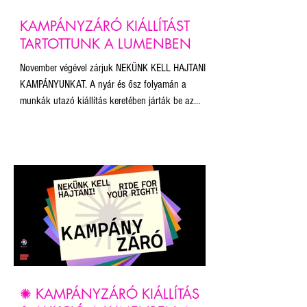
KAMPÁNYZÁRÓ KIÁLLÍTÁST
TARTOTTUNK A LUMENBEN
November végével zárjuk NEKÜNK KELL HAJTANI
KAMPÁNYUNKAT. A nyár és ősz folyamán a
munkák utazó kiállítás keretében járták be az
országot – többek között a Budapest Pride, a
Bánkitó Fesztivál és a Pécsi Pride közönsége is
találkozhatott vele. A kiállított művek a
szabadság, egyenlőség és sokszínűség értékeit
képviselik, és erőteljes vizuális válaszokat adnak
a jogkorlátozásokra és kirekesztő politikára.
✺ KAMPÁNYZÁRÓ KIÁLLÍTÁS