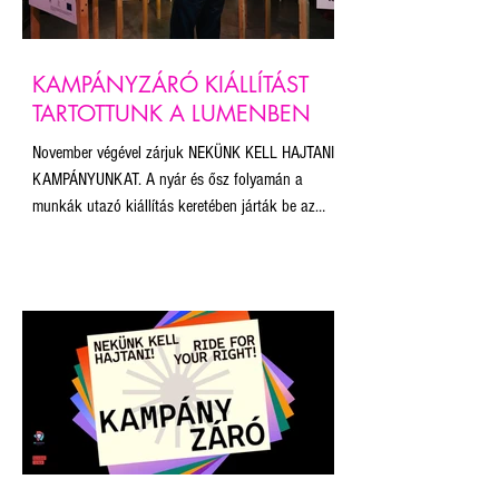
KAMPÁNYZÁRÓ KIÁLLÍTÁST
TARTOTTUNK A LUMENBEN
November végével zárjuk NEKÜNK KELL HAJTANI
KAMPÁNYUNKAT. A nyár és ősz folyamán a
munkák utazó kiállítás keretében járták be az
országot – többek között a Budapest Pride, a
Bánkitó Fesztivál és a Pécsi Pride közönsége is
találkozhatott vele. A kiállított művek a
szabadság, egyenlőség és sokszínűség értékeit
képviselik, és erőteljes vizuális válaszokat adnak
a jogkorlátozásokra és kirekesztő politikára.