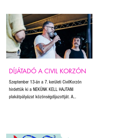
nem hozták nyilvánosságra, mi abban a
szerencsében részesültünk, hogy az útvonal egy
kiemelt pontján állítottuk fel a plakátokat. Először
vittük magunkkal a 20 legjobb plakáton kívül a
közönségdíjas alkotást is.
DÍJÁTADÓ A CIVIL KORZÓN
Szeptember 13-án a 7. kerületi CivilKorzón
hirdettük ki a NEKÜNK KELL HAJTANI
plakátpályázat közönségdíjazottját. A
közönségszavazás nyertese Herczeg Zoltán
ELŐRE, NEM HÁTRA! című plakátja lett. Innen is
gratulálunk!