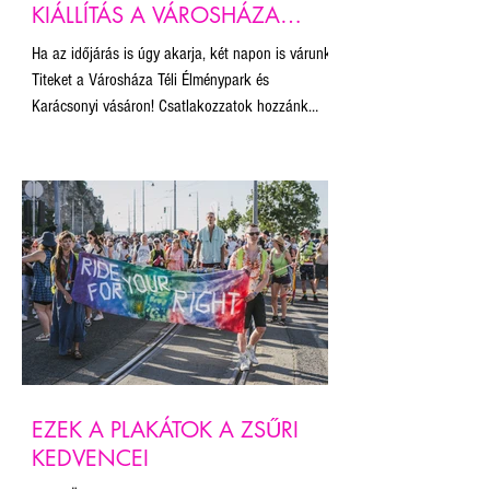
KIÁLLÍTÁS A VÁROSHÁZA
PARKBAN ✺
Ha az időjárás is úgy akarja, két napon is várunk
Titeket a Városháza Téli Élménypark és
Karácsonyi vásáron! Csatlakozzatok hozzánk
november 22-én és december 14-én a Városháza
Parkban NEKÜNK KELL HAJTANI kampányunk
pop-up kiállításán! Gyertek forraltborozni, sült
gesztenyézni, korcsolyázni és kiállítást nézni!
Hangolódjunk együtt az ünnepekre!
EZEK A PLAKÁTOK A ZSŰRI
KEDVENCEI