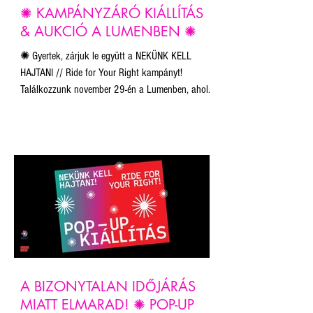
✺ KAMPÁNYZÁRÓ KIÁLLÍTÁS
& AUKCIÓ A LUMENBEN ✺
✺ Gyertek, zárjuk le együtt a NEKÜNK KELL
HAJTANI // Ride for Your Right kampányt!
Találkozzunk november 29-én a Lumenben, ahol
megtekinthető lesz a zsűri és a közönség által
legütősebbnek ítélt 21 alkotás.
A BIZONYTALAN IDŐJÁRÁS
MIATT ELMARAD! ✺ POP-UP