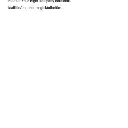
Ride for Your Right kampány harmadik
kiállítására, ahol megtekinthetitek
plakátpályázatunk legütősebb alkotásaiból
készült kiállítást, és ahol kihirdetjük a
közönségszavazás eredményét! A pop-up kiállítás
a CivilKorzó keretében valósul meg.
FELIRATKOZOM A MAROMRA
EMAIL
NÉV
ELFOGADOM AZ
ADATKEZELÉSI
SZABÁLYZATOT!
FELIRATKOZOM