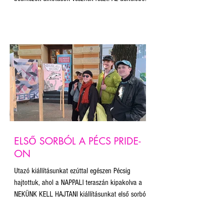
befolyó összegből a Budapest Pride munkáját és a
plakát projekt fenntartását támogatjuk.
ELSŐ SORBÓL A PÉCS PRIDE-
ON
Utazó kiállításunkat ezúttal egészen Pécsig
hajtottuk, ahol a NAPPALI teraszán kipakolva a
NEKÜNK KELL HAJTANI kiállításunkat első sorból
kísérhettük végig a teljes felvonulást! Bár az
útvonalat a szervezők az esemény tiltása miatt