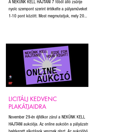
A NEKÜNK KELL HAJTANI 7 főből álló zsűrije
nyolc szempont szerint értékelte a pályaműveket
1-10 pont között. Most megmutatjuk, mely 20
pályamű volt a legjobb a zsűri tagjai szerint! Ne
feledjétek, november 29. éjfélig lehet licitálni a
plakátokra. Az aukcióból befolyó összegből a
Budapest Pride munkáját és a plakát projekt
fenntartását támogatjuk. A licit 10.000 Ft-ról
indul minden plakát esetében, a licitálás során
kiválasztható, mekkora méretben szeretné
megkapni a nyert
LICITÁLJ KEDVENC
PLAKÁTJAIDRA
November 29-én éjfélkor zárul a NEKÜNK KELL
HAJTANI aukciója. Az online aukción a pályázatra
beérkezett alkotások vesznek részt. Az aukcióból