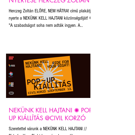
NYERTESE HERCZEG ZOLTÁN
Herczeg Zoltán ELŐRE, NEM HÁTRA! című plakátja
nyerte a NEKÜNK KELL HAJTANI közönségdíját! ✺
"A szabadságot soha nem adták ingyen. A
történelemben azt minden esetben a népnek kell
kivívnia magának, mert az ember, az ego, az
önkény, az akarnok hatalom örök ellensége a
békének, a szeretetnek, a szabadságnak. Nincs
ezen mit magyarázni: nekünk, magunknak kell itt
jó, emberi, működő társadalmat építeni. 'Légy Te a
változás, amit a világban látni akarsz' - ahogy
Gandhi mondta an
NEKÜNK KELL HAJTANI ✺ POP-
UP KIÁLLÍTÁS @CIVIL KORZÓ
Szeretettel várunk a NEKÜNK KELL HAJTANI //