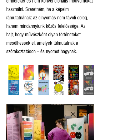
embereket és nem konvencionális motívumokat
használni. Szeretném, ha a képeim
rámutatnának: az elnyomás nem távoli dolog,
hanem mindannyiunk közös felelőssége. Az
hajt, hogy művészként olyan történeteket
mesélhessek el, amelyek túlmutatnak a
szórakoztatáson – és nyomot hagynak.