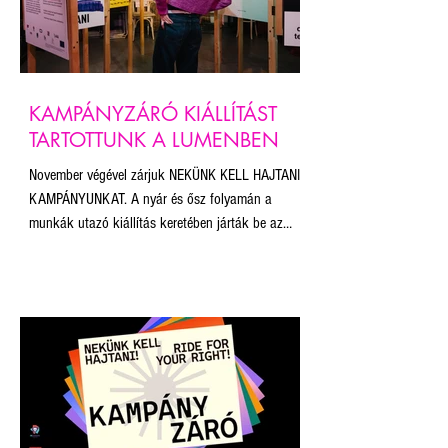
KAMPÁNYZÁRÓ KIÁLLÍTÁST
TARTOTTUNK A LUMENBEN
November végével zárjuk NEKÜNK KELL HAJTANI
KAMPÁNYUNKAT. A nyár és ősz folyamán a
munkák utazó kiállítás keretében járták be az
országot – többek között a Budapest Pride, a
Bánkitó Fesztivál és a Pécsi Pride közönsége is
találkozhatott vele. A kiállított művek a
szabadság, egyenlőség és sokszínűség értékeit
képviselik, és erőteljes vizuális válaszokat adnak
a jogkorlátozásokra és kirekesztő politikára.