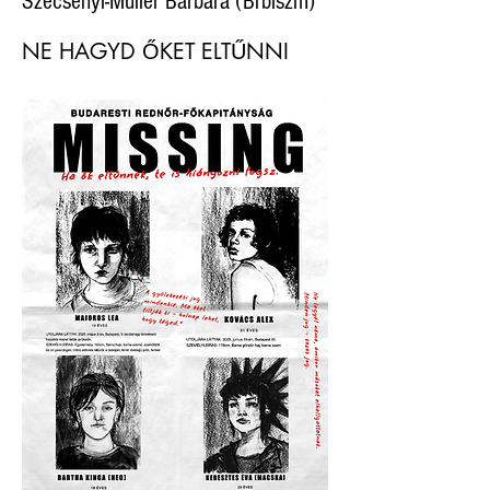
Szécsényi-Müller Barbara (Brbiszm)
NE HAGYD ŐKET ELTŰNNI