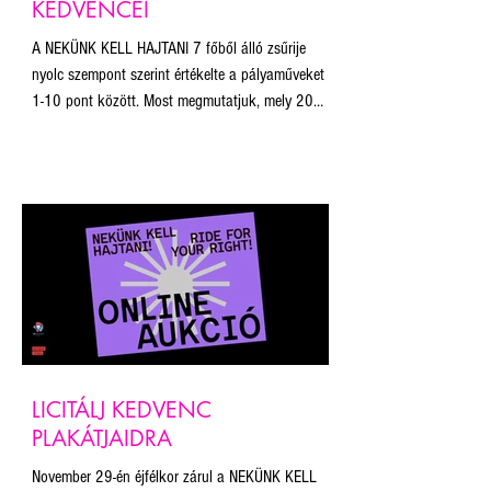
KEDVENCEI
A NEKÜNK KELL HAJTANI 7 főből álló zsűrije
nyolc szempont szerint értékelte a pályaműveket
1-10 pont között. Most megmutatjuk, mely 20
pályamű volt a legjobb a zsűri tagjai szerint! Ne
feledjétek, november 29. éjfélig lehet licitálni a
plakátokra. Az aukcióból befolyó összegből a
Budapest Pride munkáját és a plakát projekt
fenntartását támogatjuk. A licit 10.000 Ft-ról
indul minden plakát esetében, a licitálás során
kiválasztható, mekkora méretben szeretné
megkapni a nyert
LICITÁLJ KEDVENC
PLAKÁTJAIDRA
November 29-én éjfélkor zárul a NEKÜNK KELL