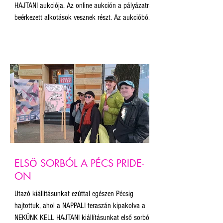
HAJTANI aukciója. Az online aukción a pályázatra
beérkezett alkotások vesznek részt. Az aukcióból
befolyó összegből a Budapest Pride munkáját és a
plakát projekt fenntartását támogatjuk.
ELSŐ SORBÓL A PÉCS PRIDE-
ON
Utazó kiállításunkat ezúttal egészen Pécsig
hajtottuk, ahol a NAPPALI teraszán kipakolva a
NEKÜNK KELL HAJTANI kiállításunkat első sorból