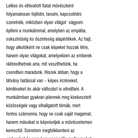
Lelkes és elhivatott fiatal művészként
folyamatosan fejlődni, tanulni, kapcsolódni
szeretnék, miközben olyan világot vágyom
építeni a munkáimmal, amelyben az empátia,
sokszínűség és őszinteség alapértékek. Az hajt,
hogy alkotóként ne csak képeket hozzak létre,
hanem olyan világokat, amelyekben az emberek
ráébredhetnek arra, mit veszíthetünk, ha
csendben maradunk. Hiszek abban, hogy a
látvány hatással van – képes érzéseket,
kérdéseket és akár változást is elindítani. A
munkáimban gyakran jelennek meg kirekesztett
közösségek vagy elhallgatott témák, mert
fontos számomra, hogy ne csak saját magamat,
hanem másokat is képviseljek a művészetemen
keresztül. Szeretem meghökkenteni az