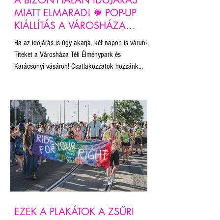
A BIZONYTALAN IDŐJÁRÁS
MIATT ELMARAD! ✺ POP-UP
KIÁLLÍTÁS A VÁROSHÁZA
PARKBAN ✺
Ha az időjárás is úgy akarja, két napon is várunk
Titeket a Városháza Téli Élménypark és
Karácsonyi vásáron! Csatlakozzatok hozzánk
november 22-én és december 14-én a Városháza
Parkban NEKÜNK KELL HAJTANI kampányunk
pop-up kiállításán! Gyertek forraltborozni, sült
gesztenyézni, korcsolyázni és kiállítást nézni!
Hangolódjunk együtt az ünnepekre!
EZEK A PLAKÁTOK A ZSŰRI