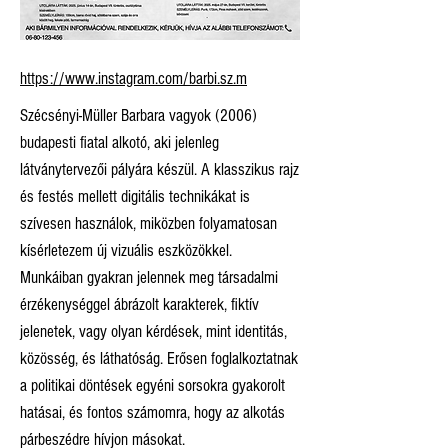
https://www.instagram.com/barbi.sz.m
Szécsényi-Müller Barbara vagyok (2006)
budapesti fiatal alkotó, aki jelenleg
látványtervezői pályára készül. A klasszikus rajz
és festés mellett digitális technikákat is
szívesen használok, miközben folyamatosan
kísérletezem új vizuális eszközökkel.
Munkáiban gyakran jelennek meg társadalmi
érzékenységgel ábrázolt karakterek, fiktív
jelenetek, vagy olyan kérdések, mint identitás,
közösség, és láthatóság. Erősen foglalkoztatnak
a politikai döntések egyéni sorsokra gyakorolt
hatásai, és fontos számomra, hogy az alkotás
párbeszédre hívjon másokat.