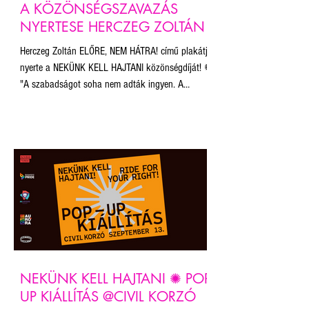
A KÖZÖNSÉGSZAVAZÁS
NYERTESE HERCZEG ZOLTÁN
Herczeg Zoltán ELŐRE, NEM HÁTRA! című plakátja
nyerte a NEKÜNK KELL HAJTANI közönségdíját! ✺
"A szabadságot soha nem adták ingyen. A
történelemben azt minden esetben a népnek kell
kivívnia magának, mert az ember, az ego, az
önkény, az akarnok hatalom örök ellensége a
békének, a szeretetnek, a szabadságnak. Nincs
ezen mit magyarázni: nekünk, magunknak kell itt
jó, emberi, működő társadalmat építeni. 'Légy Te a
változás, amit a világban látni akarsz' - ahogy
Gandhi mondta an
NEKÜNK KELL HAJTANI ✺ POP-
UP KIÁLLÍTÁS @CIVIL KORZÓ