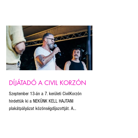
kísérhettük végig a teljes felvonulást! Bár az
útvonalat a szervezők az esemény tiltása miatt
nem hozták nyilvánosságra, mi abban a
szerencsében részesültünk, hogy az útvonal egy
kiemelt pontján állítottuk fel a plakátokat. Először
vittük magunkkal a 20 legjobb plakáton kívül a
közönségdíjas alkotást is.
DÍJÁTADÓ A CIVIL KORZÓN
Szeptember 13-án a 7. kerületi CivilKorzón
hirdettük ki a NEKÜNK KELL HAJTANI
plakátpályázat közönségdíjazottját. A
közönségszavazás nyertese Herczeg Zoltán
ELŐRE, NEM HÁTRA! című plakátja lett. Innen is
gratulálunk!