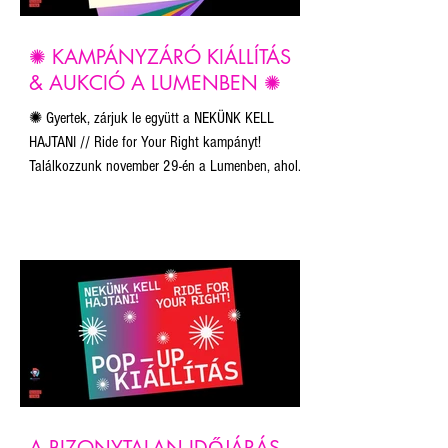
✺ KAMPÁNYZÁRÓ KIÁLLÍTÁS
& AUKCIÓ A LUMENBEN ✺
✺ Gyertek, zárjuk le együtt a NEKÜNK KELL
HAJTANI // Ride for Your Right kampányt!
Találkozzunk november 29-én a Lumenben, ahol
megtekinthető lesz a zsűri és a közönség által
legütősebbnek ítélt 21 alkotás.