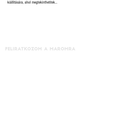
kiállítására, ahol megtekinthetitek
plakátpályázatunk legütősebb alkotásaiból
készült kiállítást, és ahol kihirdetjük a
közönségszavazás eredményét! A pop-up kiállítás
a CivilKorzó keretében valósul meg.
FELIRATKOZOM A MAROMRA
EMAIL
NÉV
ELFOGADOM AZ
ADATKEZELÉSI
SZABÁLYZATOT!
FELIRATKOZOM