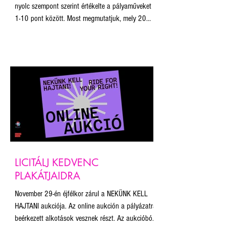
nyolc szempont szerint értékelte a pályaműveket
1-10 pont között. Most megmutatjuk, mely 20
pályamű volt a legjobb a zsűri tagjai szerint! Ne
feledjétek, november 29. éjfélig lehet licitálni a
plakátokra. Az aukcióból befolyó összegből a
Budapest Pride munkáját és a plakát projekt
fenntartását támogatjuk. A licit 10.000 Ft-ról
indul minden plakát esetében, a licitálás során
kiválasztható, mekkora méretben szeretné
megkapni a nyert
LICITÁLJ KEDVENC
PLAKÁTJAIDRA
November 29-én éjfélkor zárul a NEKÜNK KELL
HAJTANI aukciója. Az online aukción a pályázatra
beérkezett alkotások vesznek részt. Az aukcióból