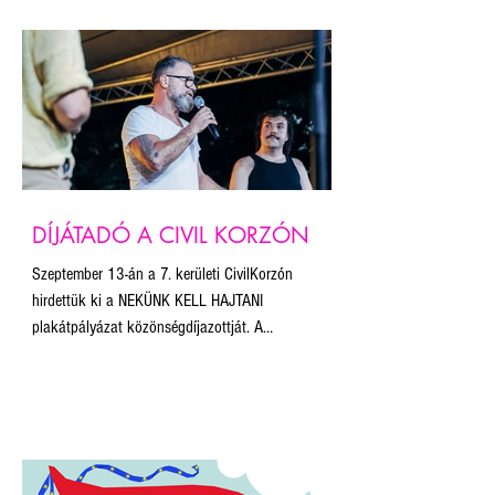
nem hozták nyilvánosságra, mi abban a
szerencsében részesültünk, hogy az útvonal egy
kiemelt pontján állítottuk fel a plakátokat. Először
vittük magunkkal a 20 legjobb plakáton kívül a
közönségdíjas alkotást is.
DÍJÁTADÓ A CIVIL KORZÓN
Szeptember 13-án a 7. kerületi CivilKorzón
hirdettük ki a NEKÜNK KELL HAJTANI
plakátpályázat közönségdíjazottját. A
közönségszavazás nyertese Herczeg Zoltán
ELŐRE, NEM HÁTRA! című plakátja lett. Innen is
gratulálunk!