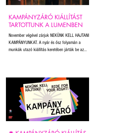
KAMPÁNYZÁRÓ KIÁLLÍTÁST
TARTOTTUNK A LUMENBEN
November végével zárjuk NEKÜNK KELL HAJTANI
KAMPÁNYUNKAT. A nyár és ősz folyamán a
munkák utazó kiállítás keretében járták be az
országot – többek között a Budapest Pride, a
Bánkitó Fesztivál és a Pécsi Pride közönsége is
találkozhatott vele. A kiállított művek a
szabadság, egyenlőség és sokszínűség értékeit
képviselik, és erőteljes vizuális válaszokat adnak
a jogkorlátozásokra és kirekesztő politikára.