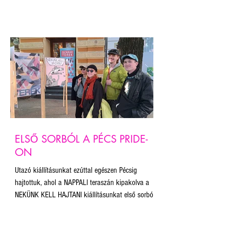
befolyó összegből a Budapest Pride munkáját és a
plakát projekt fenntartását támogatjuk.
ELSŐ SORBÓL A PÉCS PRIDE-
ON
Utazó kiállításunkat ezúttal egészen Pécsig
hajtottuk, ahol a NAPPALI teraszán kipakolva a
NEKÜNK KELL HAJTANI kiállításunkat első sorból
kísérhettük végig a teljes felvonulást! Bár az
útvonalat a szervezők az esemény tiltása miatt