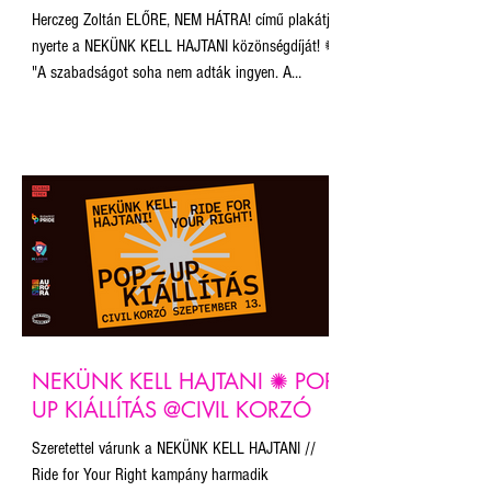
Herczeg Zoltán ELŐRE, NEM HÁTRA! című plakátja
nyerte a NEKÜNK KELL HAJTANI közönségdíját! ✺
"A szabadságot soha nem adták ingyen. A
történelemben azt minden esetben a népnek kell
kivívnia magának, mert az ember, az ego, az
önkény, az akarnok hatalom örök ellensége a
békének, a szeretetnek, a szabadságnak. Nincs
ezen mit magyarázni: nekünk, magunknak kell itt
jó, emberi, működő társadalmat építeni. 'Légy Te a
változás, amit a világban látni akarsz' - ahogy
Gandhi mondta an
NEKÜNK KELL HAJTANI ✺ POP-
UP KIÁLLÍTÁS @CIVIL KORZÓ
Szeretettel várunk a NEKÜNK KELL HAJTANI //
Ride for Your Right kampány harmadik