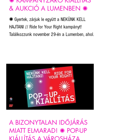
✺ KAMPÁNYZÁRÓ KIÁLLÍTÁS
& AUKCIÓ A LUMENBEN ✺
✺ Gyertek, zárjuk le együtt a NEKÜNK KELL
HAJTANI // Ride for Your Right kampányt!
Találkozzunk november 29-én a Lumenben, ahol
megtekinthető lesz a zsűri és a közönség által
legütősebbnek ítélt 21 alkotás.
A BIZONYTALAN IDŐJÁRÁS
MIATT ELMARAD! ✺ POP-UP
KIÁLLÍTÁS A VÁROSHÁZA