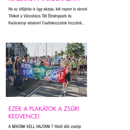
PARKBAN ✺
Ha az időjárás is úgy akarja, két napon is várunk
Titeket a Városháza Téli Élménypark és
Karácsonyi vásáron! Csatlakozzatok hozzánk
november 22-én és december 14-én a Városháza
Parkban NEKÜNK KELL HAJTANI kampányunk
pop-up kiállításán! Gyertek forraltborozni, sült
gesztenyézni, korcsolyázni és kiállítást nézni!
Hangolódjunk együtt az ünnepekre!
EZEK A PLAKÁTOK A ZSŰRI
KEDVENCEI
A NEKÜNK KELL HAJTANI 7 főből álló zsűrije