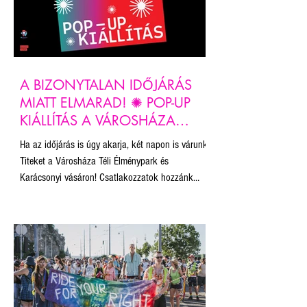
A BIZONYTALAN IDŐJÁRÁS
MIATT ELMARAD! ✺ POP-UP
KIÁLLÍTÁS A VÁROSHÁZA
PARKBAN ✺
Ha az időjárás is úgy akarja, két napon is várunk
Titeket a Városháza Téli Élménypark és
Karácsonyi vásáron! Csatlakozzatok hozzánk
november 22-én és december 14-én a Városháza
Parkban NEKÜNK KELL HAJTANI kampányunk
pop-up kiállításán! Gyertek forraltborozni, sült
gesztenyézni, korcsolyázni és kiállítást nézni!
Hangolódjunk együtt az ünnepekre!