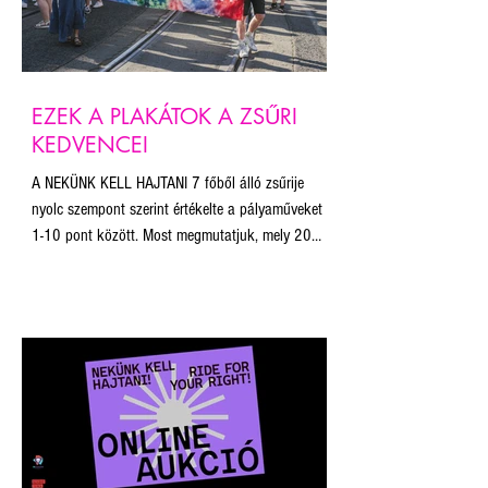
EZEK A PLAKÁTOK A ZSŰRI
KEDVENCEI
A NEKÜNK KELL HAJTANI 7 főből álló zsűrije
nyolc szempont szerint értékelte a pályaműveket
1-10 pont között. Most megmutatjuk, mely 20
pályamű volt a legjobb a zsűri tagjai szerint! Ne
feledjétek, november 29. éjfélig lehet licitálni a
plakátokra. Az aukcióból befolyó összegből a
Budapest Pride munkáját és a plakát projekt
fenntartását támogatjuk. A licit 10.000 Ft-ról
indul minden plakát esetében, a licitálás során
kiválasztható, mekkora méretben szeretné
megkapni a nyert