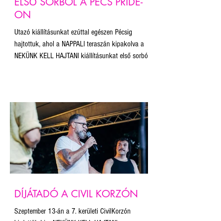
ELSŐ SORBÓL A PÉCS PRIDE-
ON
Utazó kiállításunkat ezúttal egészen Pécsig
hajtottuk, ahol a NAPPALI teraszán kipakolva a
NEKÜNK KELL HAJTANI kiállításunkat első sorból
kísérhettük végig a teljes felvonulást! Bár az
útvonalat a szervezők az esemény tiltása miatt
nem hozták nyilvánosságra, mi abban a
szerencsében részesültünk, hogy az útvonal egy
kiemelt pontján állítottuk fel a plakátokat. Először
vittük magunkkal a 20 legjobb plakáton kívül a
közönségdíjas alkotást is.
DÍJÁTADÓ A CIVIL KORZÓN
Szeptember 13-án a 7. kerületi CivilKorzón