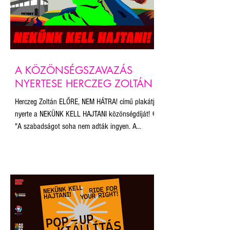
A KÖZÖNSÉGSZAVAZÁS
NYERTESE HERCZEG ZOLTÁN
Herczeg Zoltán ELŐRE, NEM HÁTRA! című plakátja
nyerte a NEKÜNK KELL HAJTANI közönségdíját! ✺
"A szabadságot soha nem adták ingyen. A
történelemben azt minden esetben a népnek kell
kivívnia magának, mert az ember, az ego, az
önkény, az akarnok hatalom örök ellensége a
békének, a szeretetnek, a szabadságnak. Nincs
ezen mit magyarázni: nekünk, magunknak kell itt
jó, emberi, működő társadalmat építeni. 'Légy Te a
változás, amit a világban látni akarsz' - ahogy
Gandhi mondta an