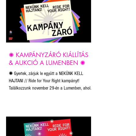
képviselik, és erőteljes vizuális válaszokat adnak
a jogkorlátozásokra és kirekesztő politikára.
✺ KAMPÁNYZÁRÓ KIÁLLÍTÁS
& AUKCIÓ A LUMENBEN ✺
✺ Gyertek, zárjuk le együtt a NEKÜNK KELL
HAJTANI // Ride for Your Right kampányt!
Találkozzunk november 29-én a Lumenben, ahol
megtekinthető lesz a zsűri és a közönség által
legütősebbnek ítélt 21 alkotás.