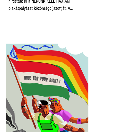
hirdettük ki a NEKÜNK KELL HAJTANI
plakátpályázat közönségdíjazottját. A
közönségszavazás nyertese Herczeg Zoltán
ELŐRE, NEM HÁTRA! című plakátja lett. Innen is
gratulálunk!