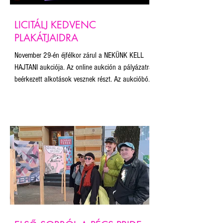
LICITÁLJ KEDVENC
PLAKÁTJAIDRA
November 29-én éjfélkor zárul a NEKÜNK KELL
HAJTANI aukciója. Az online aukción a pályázatra
beérkezett alkotások vesznek részt. Az aukcióból
befolyó összegből a Budapest Pride munkáját és a
plakát projekt fenntartását támogatjuk.