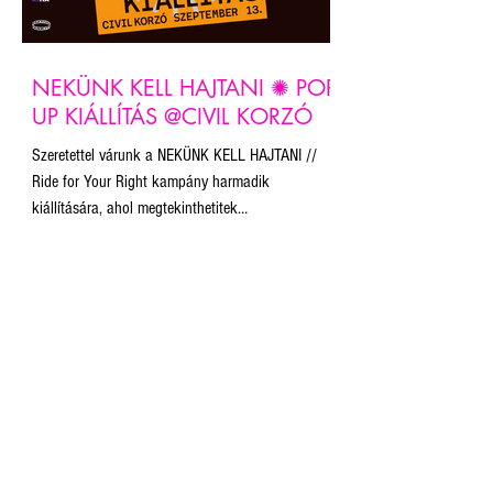
NEKÜNK KELL HAJTANI ✺ POP-
UP KIÁLLÍTÁS @CIVIL KORZÓ
Szeretettel várunk a NEKÜNK KELL HAJTANI //
Ride for Your Right kampány harmadik
kiállítására, ahol megtekinthetitek
plakátpályázatunk legütősebb alkotásaiból
készült kiállítást, és ahol kihirdetjük a
közönségszavazás eredményét! A pop-up kiállítás
a CivilKorzó keretében valósul meg.
FELIRATKOZOM A MAROMRA
EMAIL