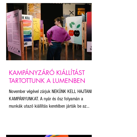
KAMPÁNYZÁRÓ KIÁLLÍTÁST
TARTOTTUNK A LUMENBEN
November végével zárjuk NEKÜNK KELL HAJTANI
KAMPÁNYUNKAT. A nyár és ősz folyamán a
munkák utazó kiállítás keretében járták be az
országot – többek között a Budapest Pride, a
Bánkitó Fesztivál és a Pécsi Pride közönsége is
találkozhatott vele. A kiállított művek a
szabadság, egyenlőség és sokszínűség értékeit