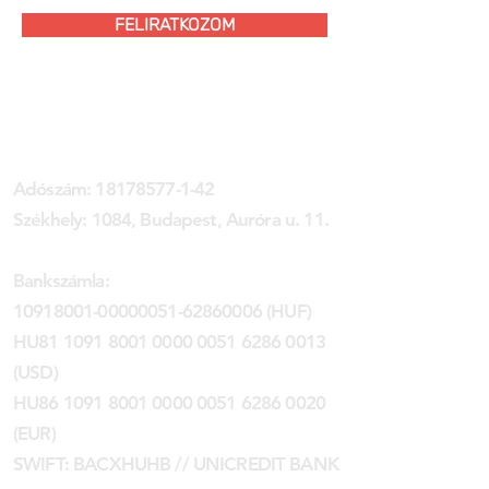
FELIRATKOZOM
MAROM KLUB EGYESÜLET
Adószám:
18178577-1-42
Székhely: 1084, Budapest, Auróra u. 11.
Bankszámla:
10918001-00000051
-62860006 (HUF)
HU81 1091 8001 0000 0051 6286 0013
(USD)
HU86 1091 8001 0000 0051 6286 0020
(EUR)
SWIFT: BACXHUHB // UNICREDIT BANK