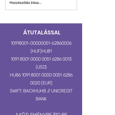
NEKÜNK KELL HAJTANI
Transzparenské
Hozzászólás írása...
kiállításmegnyitó
Készüljünk együ
@BUDAPEST PRIDE
Budapest Pride
ÁTUTALÁSSAL
10918001-00000051
-62860006
(HUF)
HU81
1091 8001 0000 0051 6286 0013
(USD)
HU86
1091 8001 0000 0051
6286
0020
(EUR)
SWIFT: BACXHUHB // UNICREDIT
BANK
A KÖZLEMÉNYBE ÍRD BE