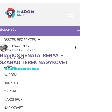
Bejegyzés
ÖSSZES BEJEGYZÉS
Blanka Rákos
ÖSSZES BEJEGYZÉS
BIASICS RENÁTA 'RENYA' -
50KM KIHÍVÁS
SZABAD TEREK NAGYKÖVET
20ÉV
Grafikusművész
AURÓRA
BÁNKITÓ
MAROM
MAROMPOP
NAGYKÖVET