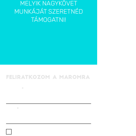
MELYIK NAGYKÖVET
MUNKÁJÁT SZERETNÉD
TÁMOGATNI!
FELIRATKOZOM A MAROMRA
EMAIL
NÉV
ELFOGADOM AZ
ADATKEZELÉSI
SZABÁLYZATOT!