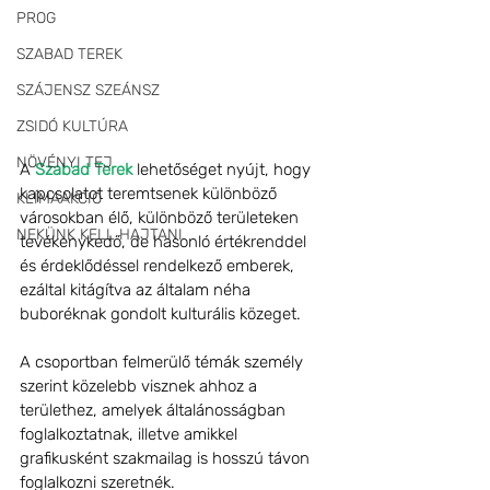
PROG
SZABAD TEREK
SZÁJENSZ SZEÁNSZ
ZSIDÓ KULTÚRA
NÖVÉNYI TEJ
A 
Szabad Terek
 lehetőséget nyújt, hogy 
kapcsolatot teremtsenek különböző 
KLÍMAAKCIÓ
városokban élő, különböző területeken 
NEKÜNK KELL HAJTANI
tevékenykedő, de hasonló értékrenddel 
és érdeklődéssel rendelkező emberek, 
ezáltal kitágítva az általam néha 
buboréknak gondolt kulturális közeget. 
A csoportban felmerülő témák személy 
szerint közelebb visznek ahhoz a 
területhez, amelyek általánosságban 
foglalkoztatnak, illetve amikkel 
grafikusként szakmailag is hosszú távon 
foglalkozni szeretnék. 