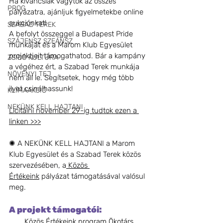
Ha kíváncsiak vagytok az összes 
PROG
pályázatra, ajánljuk figyelmetekbe online 
aukciónkat!
SZABAD TEREK
A befolyt összeggel a Budapest Pride 
SZÁJENSZ SZEÁNSZ
munkáját és a Marom Klub Egyesület 
projektjeit támogathatod. Bár a kampány 
ZSIDÓ KULTÚRA
a végéhez ért, a Szabad Terek munkája 
NÖVÉNYI TEJ
nem áll le. Segítsetek, hogy még több 
ilyet csinálhassunk!
KLÍMAAKCIÓ
NEKÜNK KELL HAJTANI
Licitálni november 29-ig tudtok ezen a 
linken >>>
✺ A NEKÜNK KELL HAJTANI a Marom 
Klub Egyesület és a Szabad Terek közös 
szervezésében, a
 Közös 
Értékeink
 pályázat támogatásával valósul 
meg.
A projekt támogatói:
Közös Értékeink program
Ökotárs 