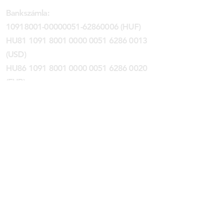
Bankszámla:
10918001-00000051
-62860006 (HUF)
HU81 1091 8001 0000 0051 6286 0013
(USD)
HU86 1091 8001 0000 0051 6286 0020
(EUR)
SWIFT: BACXHUHB // UNICREDIT BANK
:
info@marom.hu
Email
Cím: 1084, Budapest, Auróra u. 11.
POSTAFIÓK CÍMÜNK MEGSZŰNT!
© 2024 MAROM KLUB EGYESÜLET |
ADATVÉDELMI TÁJÉKOZTATÓ