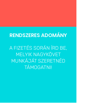
RENDSZERES ADOMÁNY
A FIZETÉS SORÁN ÍRD BE,
MELYIK NAGYKÖVET
MUNKÁJÁT SZERETNÉD
TÁMOGATNI!