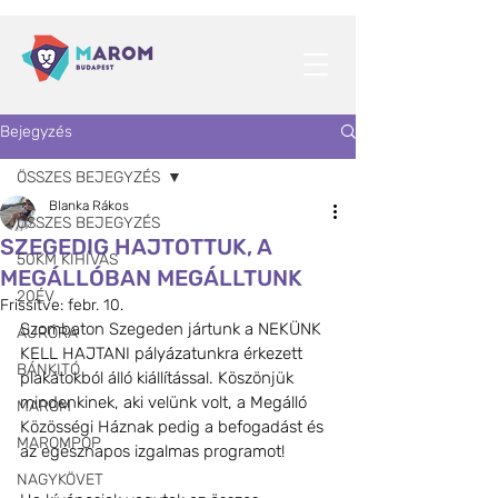
Bejegyzés
ÖSSZES BEJEGYZÉS
Blanka Rákos
ÖSSZES BEJEGYZÉS
SZEGEDIG HAJTOTTUK, A
50KM KIHÍVÁS
MEGÁLLÓBAN MEGÁLLTUNK
20ÉV
Frissítve:
febr. 10.
Szombaton Szegeden jártunk a NEKÜNK 
AURÓRA
KELL HAJTANI pályázatunkra érkezett 
BÁNKITÓ
plakátokból álló kiállítással. Köszönjük 
mindenkinek, aki velünk volt, a Megálló 
MAROM
Közösségi Háznak pedig a befogadást és 
MAROMPOP
az egésznapos izgalmas programot!
NAGYKÖVET