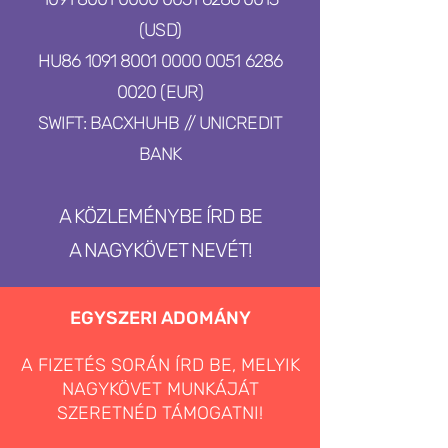
(USD)
HU86
1091 8001 0000 0051
6286
0020
(EUR)
SWIFT: BACXHUHB // UNICREDIT
BANK
A KÖZLEMÉNYBE ÍRD BE
A NAGYKÖVET NEVÉT!
EGYSZERI ADOMÁNY
A FIZETÉS SORÁN ÍRD BE, MELYIK
NAGYKÖVET MUNKÁJÁT
SZERETNÉD TÁMOGATNI!