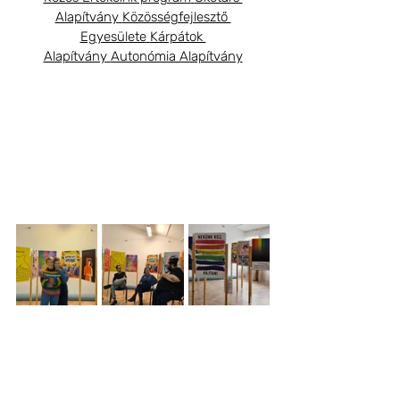
Alapítvány
Közösségfejlesztő 
Egyesülete
Kárpátok 
Alapítvány
Autonómia Alapítvány