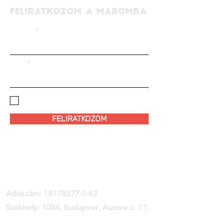
FELIRATKOZOM A MAROMRA
EMAIL
NÉV
ELFOGADOM AZ
ADATKEZELÉSI
SZABÁLYZATOT!
FELIRATKOZOM
MAROM KLUB EGYESÜLET
Adószám:
18178577-1-42
Székhely: 1084, Budapest, Auróra u. 11.