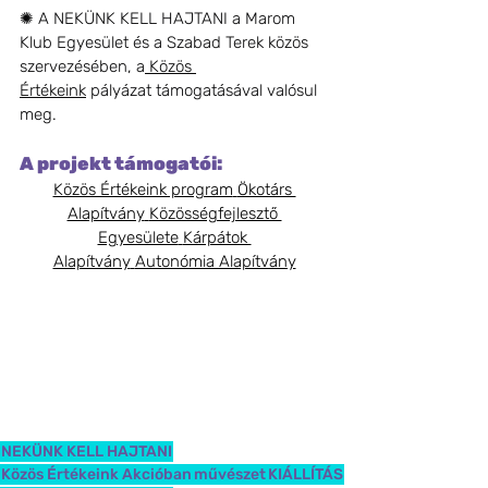
✺ A NEKÜNK KELL HAJTANI a Marom 
Klub Egyesület és a Szabad Terek közös 
szervezésében, a
 Közös 
Értékeink
 pályázat támogatásával valósul 
meg.
A projekt támogatói:
Közös Értékeink program
Ökotárs 
Alapítvány
Közösségfejlesztő 
Egyesülete
Kárpátok 
Alapítvány
Autonómia Alapítvány
NEKÜNK KELL HAJTANI
Közös Értékeink Akcióban
művészet
KIÁLLÍTÁS