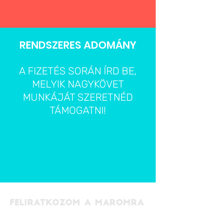
RENDSZERES ADOMÁNY
A FIZETÉS SORÁN ÍRD BE,
MELYIK NAGYKÖVET
MUNKÁJÁT SZERETNÉD
TÁMOGATNI!
FELIRATKOZOM A MAROMRA