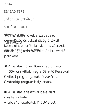
PROG
SZABAD TEREK
SZÁJENSZ SZEÁNSZ
ZSIDÓ KULTÚRA
NÖVÉNYI TEJ
✺ A kiállított művek a szabadság, 
egyenlőség és sokszínűség értékeit 
KLÍMAAKCIÓ
képviselik, és erőteljes vizuális válaszokat 
NEKÜNK KELL HAJTANI
adnak a jogkorlátozásokra és kirekesztő 
politikára.
✺ A kiállítást július 10-én csütörtökön 
14:00-kor nyitjuk meg a Bánkitó Fesztivál 
Civilkult programjainak részeként a 
Szabadég programhelyszínen.
✺ A kiállítás a fesztivál ideje alatt 
megtekinthető:
- július 10. csütörtök 11:30-18:00,