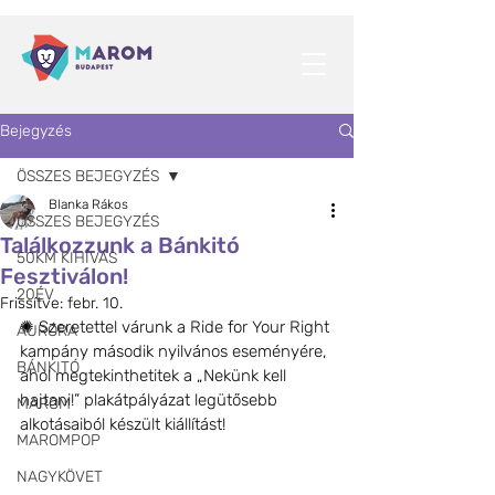
Bejegyzés
ÖSSZES BEJEGYZÉS
Blanka Rákos
ÖSSZES BEJEGYZÉS
Találkozzunk a Bánkitó
50KM KIHÍVÁS
Fesztiválon!
20ÉV
Frissítve:
febr. 10.
✺ Szeretettel várunk a Ride for Your Right 
AURÓRA
kampány második nyilvános eseményére, 
BÁNKITÓ
ahol megtekinthetitek a „Nekünk kell 
hajtani!” plakátpályázat legütősebb 
MAROM
alkotásaiból készült kiállítást!
MAROMPOP
NAGYKÖVET