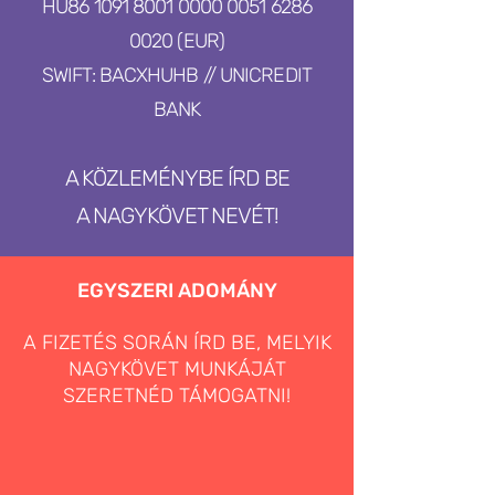
HU86
1091 8001 0000 0051
6286
0020
(EUR)
SWIFT: BACXHUHB // UNICREDIT
BANK
A KÖZLEMÉNYBE ÍRD BE
A NAGYKÖVET NEVÉT!
EGYSZERI ADOMÁNY
A FIZETÉS SORÁN ÍRD BE, MELYIK
NAGYKÖVET MUNKÁJÁT
SZERETNÉD TÁMOGATNI!