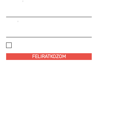
EMAIL
NÉV
ELFOGADOM AZ
ADATKEZELÉSI
SZABÁLYZATOT!
FELIRATKOZOM
MAROM KLUB EGYESÜLET
Adószám:
18178577-1-42
Székhely: 1084, Budapest, Auróra u. 11.
Bankszámla:
10918001-00000051
-62860006 (HUF)