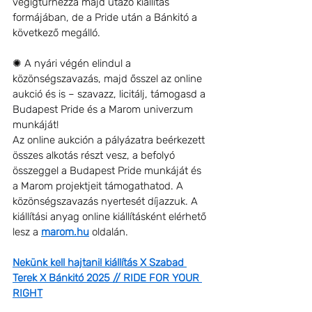
végigturnézza majd utazó kiállítás 
formájában, de a Pride után a Bánkitó a 
következő megálló.
✺ A nyári végén elindul a 
közönségszavazás, majd ősszel az online 
aukció és is – szavazz, licitálj, támogasd a 
Budapest Pride és a Marom univerzum 
munkáját!
Az online aukción a pályázatra beérkezett 
összes alkotás részt vesz, a befolyó 
összeggel a Budapest Pride munkáját és 
a Marom projektjeit támogathatod. A 
közönségszavazás nyertesét díjazzuk. A 
kiállítási anyag online kiállításként elérhető 
lesz a 
marom.hu
 oldalán.
Nekünk kell hajtani! kiállítás X Szabad 
Terek X Bánkitó 2025 // RIDE FOR YOUR 
RIGHT