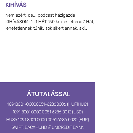
SÓLYOM ESZTER - 50KM
KIHÍVÁS
Nem azért, de... podcast házigazda
KIHÍVÁSOM: 1+1 HÉT "50 km-es étrend? Hát, ez
lehetetlennek tűnik, sok sikert annak, aki
belevág!" -...
ÁTUTALÁSSAL
10918001-00000051
-62860006 (HUF)
HU81
1091 8001 0000 0051 6286 0013 (USD)
HU86
1091 8001 0000 0051
6286 0020
(EUR)