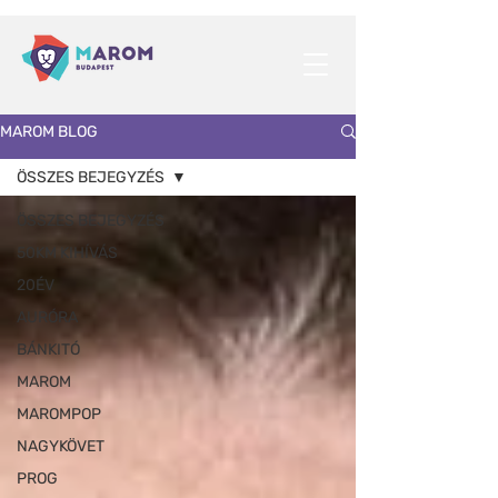
MAROM BLOG
ÖSSZES BEJEGYZÉS
ÖSSZES BEJEGYZÉS
50KM KIHÍVÁS
20ÉV
AURÓRA
BÁNKITÓ
MAROM
MAROMPOP
NAGYKÖVET
PROG