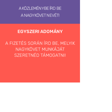
SWIFT: BACXHUHB // UNICREDIT BANK
A KÖZLEMÉNYBE ÍRD BE
A NAGYKÖVET NEVÉT!
EGYSZERI ADOMÁNY
A FIZETÉS SORÁN ÍRD BE, MELYIK
NAGYKÖVET MUNKÁJÁT
SZERETNÉD TÁMOGATNI!
RENDSZERES ADOMÁNY