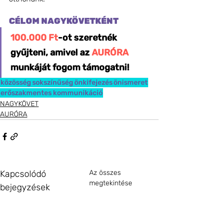
CÉLOM NAGYKÖVETKÉNT
100.000 Ft
-ot szeretnék 
gyűjteni, amivel az 
AURÓRA
munkáját fogom támogatni!
közösség
sokszínűség
önkifejezés
önismeret
erőszakmentes kommunikáció
NAGYKÖVET
AURÓRA
Kapcsolódó
Az összes
megtekintése
bejegyzések