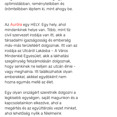
optimistábban, reménytelibben és 
örömtelibben léptem ki, mint ahogy be.     
Az 
Auróra
 egy HELY. Egy hely, ahol 
mindenkinek helye van. Több, mint tíz 
civil szervezet irodája van itt, akik a 
társadalmi igazságosság és emberség 
más-más területéért dolgoznak. Itt van az 
irodája az Utcáról Lakásba – A Város 
Mindenkié Egyesület, akik a lakhatási 
szegénység felszámolásán dolgoznak, 
hogy senkinek ne kelljen az utcán élnie - 
vagy meghalnia. Itt találkozhatok olyan 
emberekkel, akikkel egyébként nem 
hozna egymás mellé az élet. 
Egy olyan országért szeretnék dolgozni a 
legkisebb egységen, saját magunkon és a 
kapcsolatainkon elkezdve, ahol a 
megértés és az együttérzés vezet minket, 
ahol lehetőség nyílik a félelmeink 