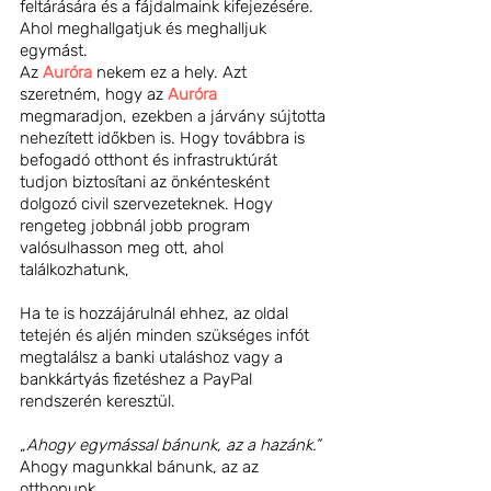
feltárására és a fájdalmaink kifejezésére. 
Ahol meghallgatjuk és meghalljuk 
egymást.
Az 
Auróra
 nekem ez a hely. Azt 
szeretném, hogy az 
Auróra
megmaradjon, ezekben a járvány sújtotta 
nehezített időkben is. Hogy továbbra is 
befogadó otthont és infrastruktúrát 
tudjon biztosítani az önkéntesként 
dolgozó civil szervezeteknek. Hogy 
rengeteg jobbnál jobb program 
valósulhasson meg ott, ahol 
találkozhatunk,  
Ha te is hozzájárulnál ehhez, az oldal 
tetején és aljén minden szükséges infót 
megtalálsz a banki utaláshoz vagy a 
bankkártyás fizetéshez a PayPal 
rendszerén keresztül.
„Ahogy egymással bánunk, az a hazánk.” 
Ahogy magunkkal bánunk, az az 
otthonunk. 