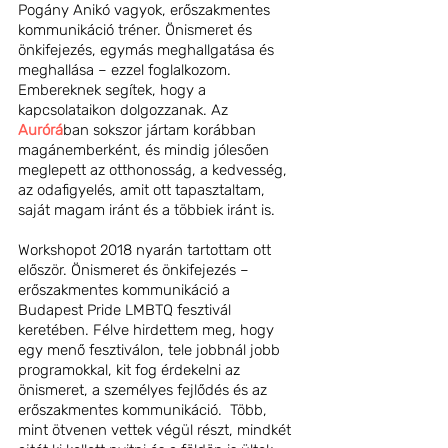
Pogány Anikó vagyok, erőszakmentes 
kommunikáció tréner. Önismeret és 
önkifejezés, egymás meghallgatása és 
meghallása – ezzel foglalkozom. 
Embereknek segítek, hogy a 
kapcsolataikon dolgozzanak. Az 
Aurórá
ban sokszor jártam korábban 
magánemberként, és mindig jólesően 
meglepett az otthonosság, a kedvesség, 
az odafigyelés, amit ott tapasztaltam, 
saját magam iránt és a többiek iránt is.
Workshopot 2018 nyarán tartottam ott 
először. Önismeret és önkifejezés – 
erőszakmentes kommunikáció a 
Budapest Pride LMBTQ fesztivál 
keretében. Félve hirdettem meg, hogy 
egy menő fesztiválon, tele jobbnál jobb 
programokkal, kit fog érdekelni az 
önismeret, a személyes fejlődés és az 
erőszakmentes kommunikáció.  Több, 
mint ötvenen vettek végül részt, mindkét 