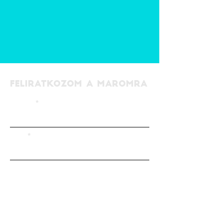
FELIRATKOZOM A MAROMRA
EMAIL
NÉV
ELFOGADOM AZ
ADATKEZELÉSI
SZABÁLYZATOT!
FELIRATKOZOM