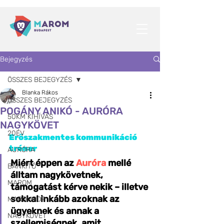
Bejegyzés
ÖSSZES BEJEGYZÉS
Blanka Rákos
ÖSSZES BEJEGYZÉS
POGÁNY ANIKÓ - AURÓRA
50KM KIHÍVÁS
NAGYKÖVET
20ÉV
Erőszakmentes kommunikáció 
tréner
AURÓRA
Miért éppen az 
Auróra
 mellé 
BÁNKITÓ
álltam nagykövetnek, 
MAROM
támogatást kérve nekik – illetve 
sokkal inkább azoknak az 
MAROMPOP
ügyeknek és annak a 
NAGYKÖVET
szellemiségnek, amit 