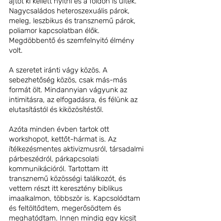
ajtót ki kellett nyitni és a földön is ültek. 
Nagycsaládos heteroszexuális párok, 
meleg, leszbikus és transznemű párok, 
poliamor kapcsolatban élők. 
Megdöbbentő és szemfelnyitó élmény 
volt. 
A szeretet iránti vágy közös. A 
sebezhetőség közös, csak más-más 
formát ölt. Mindannyian vágyunk az 
intimitásra, az elfogadásra, és félünk az 
elutasítástól és kiközösítéstől.    
Azóta minden évben tartok ott 
workshopot, kettőt-hármat is. Az 
ítélkezésmentes aktivizmusról, társadalmi 
párbeszédról, párkapcsolati 
kommunikációról. Tartottam itt 
transznemű közösségi találkozót, és 
vettem részt itt keresztény biblikus 
imaalkalmon, többször is. Kapcsolódtam 
és feltöltődtem, megerősödtem és 
meghatódtam. Innen mindig egy kicsit 