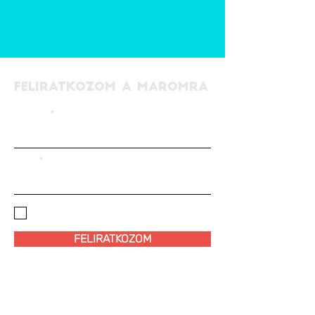
FELIRATKOZOM A MAROMRA
EMAIL
NÉV
ELFOGADOM AZ
ADATKEZELÉSI
SZABÁLYZATOT!
FELIRATKOZOM