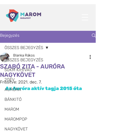
Bejegyzés
ÖSSZES BEJEGYZÉS
Blanka Rákos
ÖSSZES BEJEGYZÉS
SZABÓ ZITA - AURÓRA
50KM KIHÍVÁS
NAGYKÖVET
20ÉV
Frissítve:
2021. dec. 7.
Az Auróra aktív tagja 2015 óta
AURÓRA
BÁNKITÓ
MAROM
MAROMPOP
NAGYKÖVET