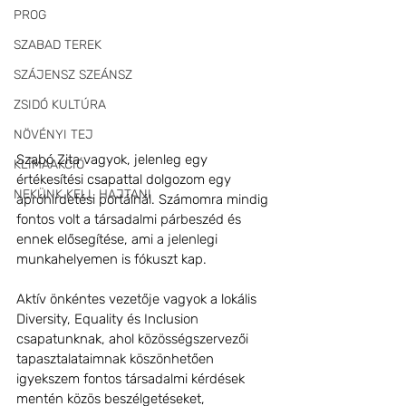
PROG
SZABAD TEREK
SZÁJENSZ SZEÁNSZ
ZSIDÓ KULTÚRA
NÖVÉNYI TEJ
Szabó Zita vagyok, jelenleg egy 
KLÍMAAKCIÓ
értékesítési csapattal dolgozom egy 
NEKÜNK KELL HAJTANI
apróhirdetési portálnál. Számomra mindig 
fontos volt a társadalmi párbeszéd és 
ennek elősegítése, ami a jelenlegi 
munkahelyemen is fókuszt kap. 
Aktív önkéntes vezetője vagyok a lokális 
Diversity, Equality és Inclusion 
csapatunknak, ahol közösségszervezői 
tapasztalataimnak köszönhetően 
igyekszem fontos társadalmi kérdések 
mentén közös beszélgetéseket, 