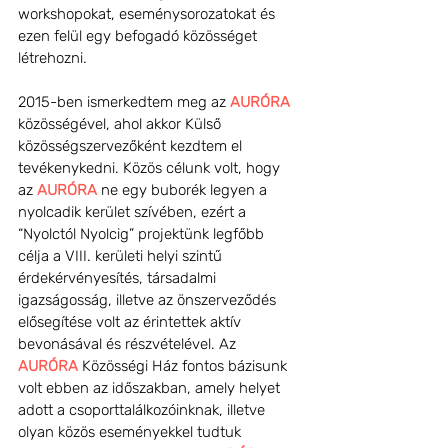
workshopokat, eseménysorozatokat és 
ezen felül egy befogadó közösséget 
létrehozni.
2015-ben ismerkedtem meg az 
AURÓRA
közösségével, ahol akkor Külső 
közösségszervezőként kezdtem el 
tevékenykedni. Közös célunk volt, hogy 
az 
AURÓRA
 ne egy buborék legyen a 
nyolcadik kerület szívében, ezért a 
“Nyolctól Nyolcig” projektünk legfőbb 
célja a VIII. kerületi helyi szintű 
érdekérvényesítés, társadalmi 
igazságosság, illetve az önszerveződés 
elősegítése volt az érintettek aktív 
bevonásával és részvételével. Az 
AURÓRA
 Közösségi Ház fontos bázisunk 
volt ebben az időszakban, amely helyet 
adott a csoporttalálkozóinknak, illetve 
olyan közös eseményekkel tudtuk 