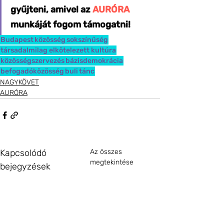
gyűjteni, amivel az 
AURÓRA
munkáját fogom támogatni!
Budapest
közösség
sokszínűség
társadalmilag elkötelezett kultúra
közösségszervezés
bázisdemokrácia
befogadóközösség
buli
tánc
NAGYKÖVET
AURÓRA
Kapcsolódó
Az összes
megtekintése
bejegyzések