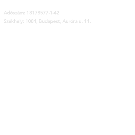
MAROM KLUB EGYESÜLET
Adószám:
18178577-1-42
Székhely: 1084, Budapest, Auróra u. 11.
Bankszámla:
10918001-00000051
-62860006 (HUF)
HU81 1091 8001 0000 0051 6286 0013
(USD)
HU86 1091 8001 0000 0051 6286 0020
(EUR)
SWIFT: BACXHUHB // UNICREDIT BANK
:
info@marom.hu
Email
Cím: 1084, Budapest, Auróra u. 11.
POSTAFIÓK CÍMÜNK MEGSZŰNT!