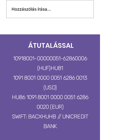
HORVÁTH KRISTÓF -
ZUBRECZKI DÁV
Hozzászólás írása...
50KM KIHÍVÁS
50KM KIHÍVÁS
ÁTUTALÁSSAL
10918001-00000051
-62860006
(HUF)
HU81
1091 8001 0000 0051 6286 0013
(USD)
HU86
1091 8001 0000 0051
6286
0020
(EUR)
SWIFT: BACXHUHB // UNICREDIT
BANK