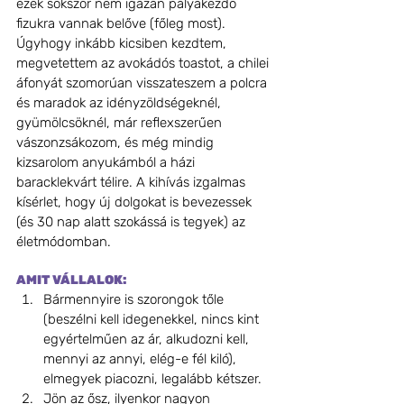
ezek sokszor nem igazán pályakezdő 
fizukra vannak belőve (főleg most). 
Úgyhogy inkább kicsiben kezdtem, 
megvetettem az avokádós toastot, a chilei 
áfonyát szomorúan visszateszem a polcra 
és maradok az idényzöldségeknél, 
gyümölcsöknél, már reflexszerűen 
vászonzsákozom, és még mindig 
kizsarolom anyukámból a házi 
baracklekvárt télire. A kihívás izgalmas 
kísérlet, hogy új dolgokat is bevezessek 
(és 30 nap alatt szokássá is tegyek) az 
életmódomban.
AMIT VÁLLALOK:
Bármennyire is szorongok tőle 
(beszélni kell idegenekkel, nincs kint 
egyértelműen az ár, alkudozni kell, 
mennyi az annyi, elég-e fél kiló), 
elmegyek piacozni, legalább kétszer.  
Jön az ősz, ilyenkor nagyon 