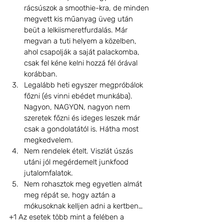
rácsúszok a smoothie-kra, de minden 
megvett kis műanyag üveg után 
beüt a lelkiismeretfurdalás. Már 
megvan a tuti helyem a közelben, 
ahol csapolják a saját palackomba, 
csak fel kéne kelni hozzá fél órával 
korábban. 
Legalább heti egyszer megpróbálok 
főzni (és vinni ebédet munkába). 
Nagyon, NAGYON, nagyon nem 
szeretek főzni és ideges leszek már 
csak a gondolatától is. Hátha most 
megkedvelem. 
Nem rendelek ételt. Viszlát úszás 
utáni jól megérdemelt junkfood 
jutalomfalatok. 
Nem rohasztok meg egyetlen almát 
meg répát se, hogy aztán a 
mókusoknak kelljen adni a kertben… 
+1 Az esetek több mint a felében a 