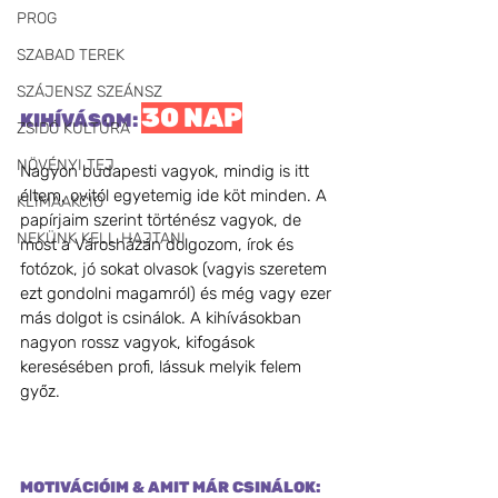
PROG
SZABAD TEREK
SZÁJENSZ SZEÁNSZ
30 NAP
KIHÍVÁSOM: 
ZSIDÓ KULTÚRA
NÖVÉNYI TEJ
Nagyon budapesti vagyok, mindig is itt 
éltem, ovitól egyetemig ide köt minden. A 
KLÍMAAKCIÓ
papírjaim szerint történész vagyok, de 
NEKÜNK KELL HAJTANI
most a Városházán dolgozom, írok és 
fotózok, jó sokat olvasok (vagyis szeretem 
ezt gondolni magamról) és még vagy ezer 
más dolgot is csinálok. A kihívásokban 
nagyon rossz vagyok, kifogások 
keresésében profi, lássuk melyik felem 
győz.
MOTIVÁCIÓIM & AMIT MÁR CSINÁLOK: