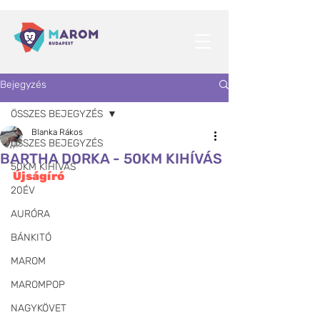
Bejegyzés
ÖSSZES BEJEGYZÉS
Blanka Rákos
ÖSSZES BEJEGYZÉS
BARTHA DORKA - 50KM KIHÍVÁS
50KM KIHÍVÁS
Újságíró
20ÉV
AURÓRA
BÁNKITÓ
MAROM
MAROMPOP
NAGYKÖVET