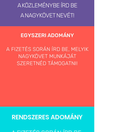
A KÖZLEMÉNYBE ÍRD BE
A NAGYKÖVET NEVÉT!
EGYSZERI ADOMÁNY
A FIZETÉS SORÁN ÍRD BE, MELYIK
NAGYKÖVET MUNKÁJÁT
SZERETNÉD TÁMOGATNI!
RENDSZERES ADOMÁNY