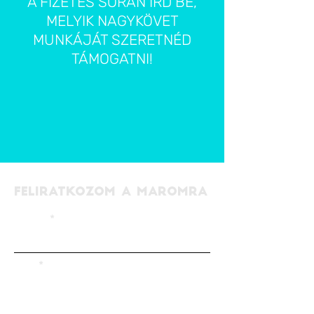
A FIZETÉS SORÁN ÍRD BE,
MELYIK NAGYKÖVET
MUNKÁJÁT SZERETNÉD
TÁMOGATNI!
FELIRATKOZOM A MAROMRA
EMAIL
NÉV
ELFOGADOM AZ
ADATKEZELÉSI