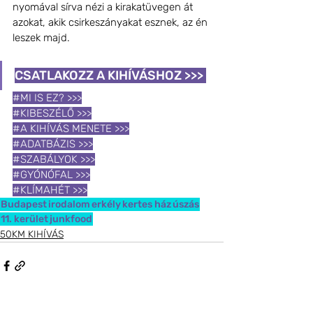
nyomával sírva nézi a kirakatüvegen át 
azokat, akik csirkeszányakat esznek, az én 
leszek majd. 
CSATLAKOZZ A KIHÍVÁSHOZ >>>
#MI IS EZ? >>>
#KIBESZÉLŐ >>>
#A KIHÍVÁS MENETE >>>
#ADATBÁZIS >>>
#SZABÁLYOK >>>
#GYÓNÓFAL >>>
#KLÍMAHÉT >>>
Budapest
irodalom
erkély
kertes ház
úszás
11. kerület
junkfood
50KM KIHÍVÁS