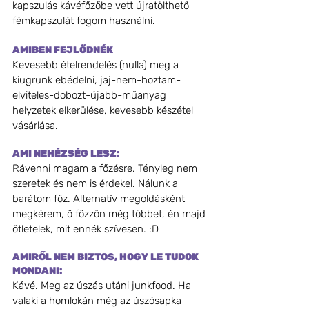
kapszulás kávéfőzőbe vett újratölthető 
fémkapszulát fogom használni.
AMIBEN FEJLŐDNÉK
Kevesebb ételrendelés (nulla) meg a 
kiugrunk ebédelni, jaj-nem-hoztam-
elviteles-dobozt-újabb-műanyag 
helyzetek elkerülése, kevesebb készétel 
vásárlása.
AMI NEHÉZSÉG LESZ:
Rávenni magam a főzésre. Tényleg nem 
szeretek és nem is érdekel. Nálunk a 
barátom főz. Alternatív megoldásként 
megkérem, ő főzzön még többet, én majd 
ötletelek, mit ennék szívesen. :D 
AMIRŐL NEM BIZTOS, HOGY LE TUDOK 
MONDANI:
Kávé. Meg az úszás utáni junkfood. Ha 
valaki a homlokán még az úszósapka 