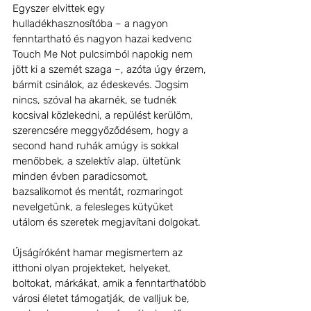
Egyszer elvittek egy 
hulladékhasznosítóba – a nagyon 
fenntartható és nagyon hazai kedvenc 
Touch Me Not pulcsimból napokig nem 
jött ki a szemét szaga –, azóta úgy érzem, 
bármit csinálok, az édeskevés. Jogsim 
nincs, szóval ha akarnék, se tudnék 
kocsival közlekedni, a repülést kerülöm, 
szerencsére meggyőződésem, hogy a 
second hand ruhák amúgy is sokkal 
menőbbek, a szelektív alap, ültetünk 
minden évben paradicsomot, 
bazsalikomot és mentát, rozmaringot 
nevelgetünk, a felesleges kütyüket 
utálom és szeretek megjavítani dolgokat. 
Újságíróként hamar megismertem az 
itthoni olyan projekteket, helyeket, 
boltokat, márkákat, amik a fenntarthatóbb 
városi életet támogatják, de valljuk be, 