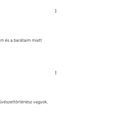
ám és a barátaim miatt
űvészettörténész vagyok,