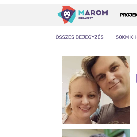
PROJE
ÖSSZES BEJEGYZÉS
50KM KI
NAGYKÖVET
PROG
S
KLÍMAAKCIÓ
NEKÜNK KEL