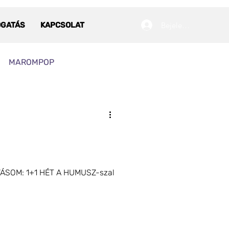
Bejelentkezés
OGATÁS
KAPCSOLAT
MAROMPOP
RA
NÖVÉNYI TEJ
ÍVÁSOM: 1+1 HÉT A HUMUSZ-szal