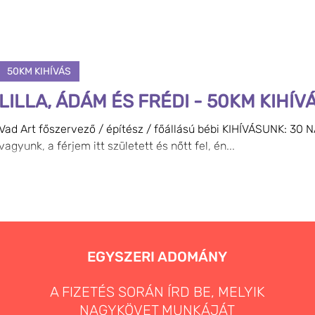
50KM KIHÍVÁS
LILLA, ÁDÁM ÉS FRÉDI - 50KM KIHÍV
Vad Art főszervező / építész / főállású bébi KIHÍVÁSUNK: 30 
vagyunk, a férjem itt született és nőtt fel, én...
EGYSZERI ADOMÁNY
A FIZETÉS SORÁN ÍRD BE, MELYIK
NAGYKÖVET MUNKÁJÁT