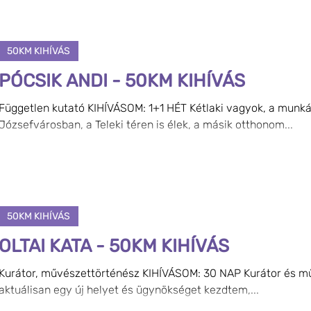
50KM KIHÍVÁS
PÓCSIK ANDI - 50KM KIHÍVÁS
Független kutató KIHÍVÁSOM: 1+1 HÉT Kétlaki vagyok, a munk
Józsefvárosban, a Teleki téren is élek, a másik otthonom...
50KM KIHÍVÁS
OLTAI KATA - 50KM KIHÍVÁS
Kurátor, művészettörténész KIHÍVÁSOM: 30 NAP Kurátor és m
aktuálisan egy új helyet és ügynökséget kezdtem,...