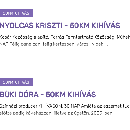
50KM KIHÍVÁS
NYOLCAS KRISZTI - 50KM KIHÍVÁS
Kosár Közösség alapító, Forrás Fenntartható Közösségi Műhe
NAP Félig panelban, félig kertesben, városi-vidéki...
50KM KIHÍVÁS
BÜKI DÓRA - 50KM KIHÍVÁS
Színházi producer KIHÍVÁSOM: 30 NAP Amióta az eszemet tu
előtte pedig kávéházban, illetve az ügetőn. 2009-ben...