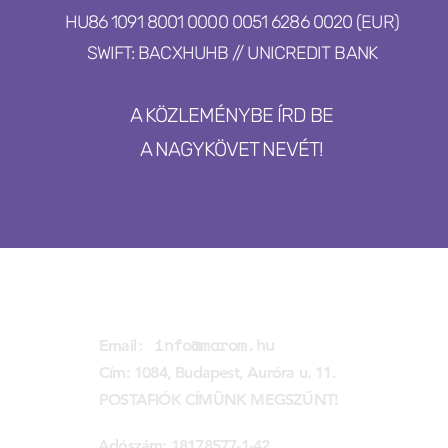
HU86 1091 8001 0000 0051 6286 0020 (EUR)
SWIFT: BACXHUHB // UNICREDIT BANK
A KÖZLEMÉNYBE ÍRD BE
A NAGYKÖVET NEVÉT!
MAROM KLUB EGYESÜLET
:
info@marom.hu
Email
Cím: 1084, Budapest, Auróra u. 11.
POSTAFIÓK CÍMÜNK MEGSZŰNT!
Adószám: 18178577-1-42