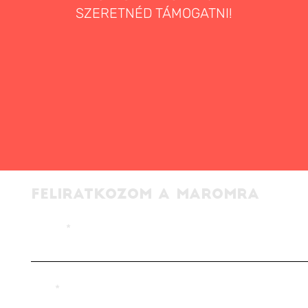
SZERETNÉD TÁMOGATNI!
FELIRATKOZOM A MAROMRA
EMAIL
NÉV