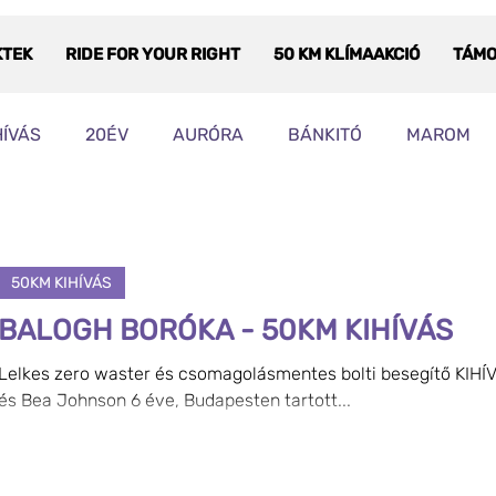
KTEK
RIDE FOR YOUR RIGHT
50 KM KLÍMAAKCIÓ
TÁM
HÍVÁS
20ÉV
AURÓRA
BÁNKITÓ
MAROM
ZABAD TEREK
SZÁJENSZ SZEÁNSZ
ZSIDÓ KULTÚ
50KM KIHÍVÁS
L HAJTANI
BALOGH BORÓKA - 50KM KIHÍVÁS
Lelkes zero waster és csomagolásmentes bolti besegítő KIH
és Bea Johnson 6 éve, Budapesten tartott...